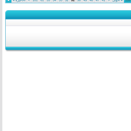
«
الأولى
<
41
47
48
49
50
51
52
53
54
55
61
101
>
االأخيرة
»