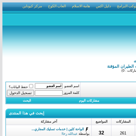
وكب البرامج
دليل اكس
هامة الاسلام
العاب الكوخ
مركز كيوناين
ه
الطيران المؤقتة
كات : 0)
اسم العضو
حفظ البيانات؟
كلمة المرور
مشاركات اليوم
البحث
إبحث في هذا المنتدى
المشاركات
المواضيع
آخر مشاركة
الواحة كلين | خدمات تسليك المجاري...
32
261
بواسطة
عبدالله رخاا