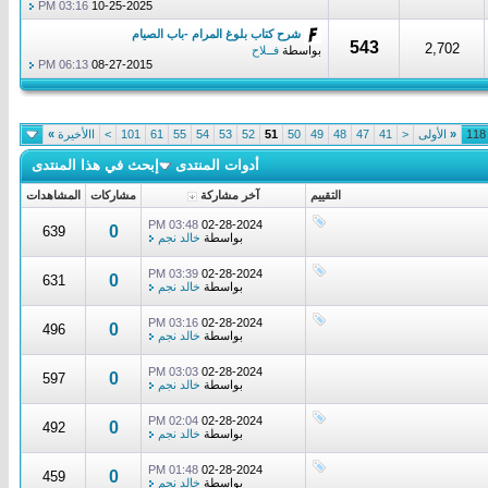
03:16 PM
10-25-2025
شرح كتاب بلوغ المرام -باب الصيام
543
2,702
بواسطة
فــلاح
06:13 PM
08-27-2015
«
الأولى
<
41
47
48
49
50
51
52
53
54
55
61
101
>
االأخيرة
»
أدوات المنتدى
إبحث في هذا المنتدى
التقييم
آخر مشاركة
مشاركات
المشاهدات
03:48 PM
02-28-2024
0
639
بواسطة
خالد نجم
03:39 PM
02-28-2024
0
631
بواسطة
خالد نجم
03:16 PM
02-28-2024
0
496
بواسطة
خالد نجم
03:03 PM
02-28-2024
0
597
بواسطة
خالد نجم
02:04 PM
02-28-2024
0
492
بواسطة
خالد نجم
01:48 PM
02-28-2024
0
459
بواسطة
خالد نجم