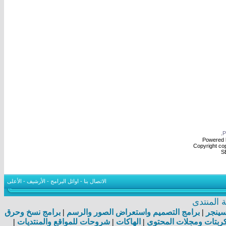
.
Powered b
Copyright cop
S
الاتصال بنا
-
اوائل البرامج
-
الأرشيف
-
الأعلى
المنتدى
اسينجر
|
برامج التصميم واستعراض الصور والرسم
|
برامج نسخ وحرق
بتات ومجلات المحتوى
|
الهاكات
|
شروحات للمواقع والمنتديات
|