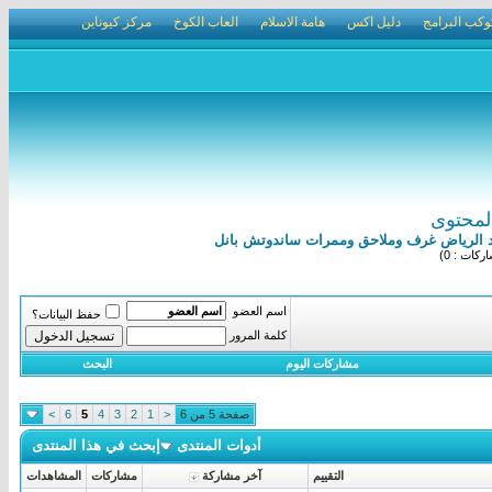
وكب البرامج
دليل اكس
هامة الاسلام
العاب الكوخ
مركز كيوناين
لمحتوى
كات : 0)
اسم العضو
حفظ البيانات؟
كلمة المرور
مشاركات اليوم
البحث
صفحة 5 من 6
<
1
2
3
4
5
6
>
أدوات المنتدى
إبحث في هذا المنتدى
التقييم
آخر مشاركة
مشاركات
المشاهدات