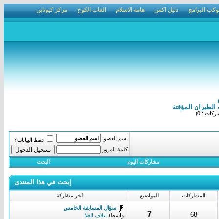
وكب البرامج
دليل اكس
هامة الاسلام
العاب الكوخ
مركز كيوناين
الطيران المؤقتة
كات : 0)
اسم العضو
حفظ البيانات؟
كلمة المرور
مشاركات اليوم
البحث
إبحث في هذا المنتدى
المشاركات
المواضيع
آخر مشاركة
سؤال المسابقة الخامس
7
68
بواسطة
ايلاف الغلا