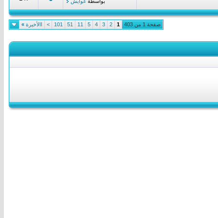
بواسطة
غوايش
صفحة 1 من 403
1
2
3
4
5
11
51
101
>
االأخيرة
»