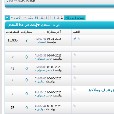
02:06 PM
03-13-2011
صفحة 1 من 403
1
2
3
4
5
11
51
101
>
االأخيرة
»
أدوات المنتدى
إبحث في هذا المنتدى
التقييم
آخر مشاركة
مشاركات
المشاهدات
07:41 AM
08-31-2018
7
15,935
بواسطة
المسافر
03:37 AM
08-07-2026
0
33
بواسطة
جاسر صفوان
08:08 PM
08-06-2026
0
48
بواسطة
جاسر صفوان
08:03 AM
08-06-2026
0
56
بواسطة
غوايش
سمنت بورد الرياض غرف وملاحق
10:13 PM
08-05-2026
0
66
بواسطة
جاسر صفوان
07:44 AM
08-05-2026
0
75
بواسطة
غوايش