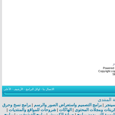
.
Powered b
Copyright cop
S
الاتصال بنا
-
اوائل البرامج
-
الأرشيف
-
الأعلى
المنتدى
اسينجر
|
برامج التصميم واستعراض الصور والرسم
|
برامج نسخ وحرق
بتات ومجلات المحتوى
|
الهاكات
|
شروحات للمواقع والمنتديات
|
مهمة التي بدون برامج
|
صيانة الكمبيوتر
|
برامج الفوتوشوب
|
برامج