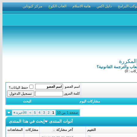
وكب البرامج
دليل اكس
هامة الاسلام
العاب الكوخ
مركز كيوناين
المكررة
اب والترجمة القانونية؟
ت : 0)
اسم العضو
حفظ البيانات؟
كلمة المرور
مشاركات اليوم
البحث
صفحة 1 من 10
1
2
3
4
5
>
االأخيرة
»
أدوات المنتدى
إبحث في هذا المنتدى
التقييم
آخر مشاركة
مشاركات
المشاهدات