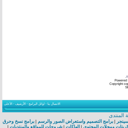
.
Powered b
Copyright cop
S
الاتصال بنا
-
اوائل البرامج
-
الأرشيف
-
الأعلى
المنتدى
اسينجر
|
برامج التصميم واستعراض الصور والرسم
|
برامج نسخ وحرق
بتات ومجلات المحتوى
|
الهاكات
|
شروحات للمواقع والمنتديات
|