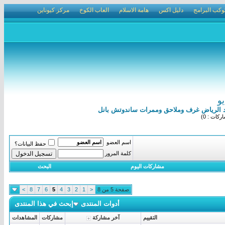
وكب البرامج
دليل اكس
هامة الاسلام
العاب الكوخ
مركز كيوناين
و
كات : 0)
اسم العضو
حفظ البيانات؟
كلمة المرور
مشاركات اليوم
البحث
صفحة 5 من 8
<
1
2
3
4
5
6
7
8
>
أدوات المنتدى
إبحث في هذا المنتدى
التقييم
آخر مشاركة
مشاركات
المشاهدات