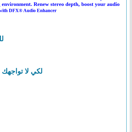
ng environment. Renew stereo depth, boost your audio
y with DFX® Audio Enhancer!.
لل
لكي لا تواجهك 