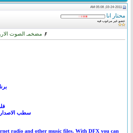
03-24-2011, 05:08 AM
محتار انا
عضو غير مرغوب فيه
مضخمـ الصوت الاروع DFX Audio Enhancer v9.304 All versions لتضخيم صوت أشهر مشغ
برن
فلو
سطب الاصدار ا
rnet radio and other music files. With DFX you can