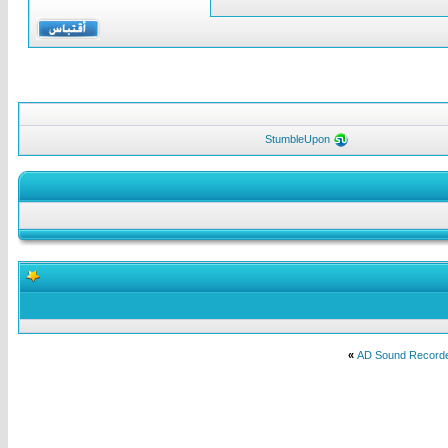
StumbleUpon
»