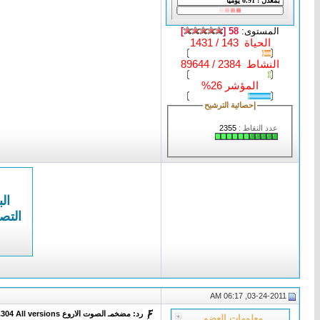
المستوى:
58 [
]
الحياة 143 / 1431
النشاط 2384 / 89644
المؤشر 26%
إحصائية الترشيح
عدد النقاط :
2355
الب
التص
03-24-2011, 06:17 AM
رد: مضخمـ الصوت الاروع DFX Audio Enhancer v9.304 All versions لتضخيم صوت أشهر مشغلات الميديا
معلومات العضو