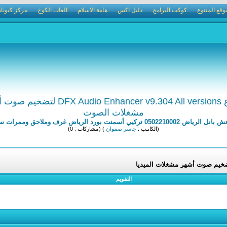
وقع المتنوع
كوكب البرامج
دليل اكس
هامة الاسلام
العاب الكوخ
مركز كيوناي
لميديا
مشغلات الصوت
يي أسمنت بورد الرياض غرف وملاحق وممرات ساندوتش بانل
(الكاتـب :
جاسر صفوان
) (مشاركات : 0)
التقويم