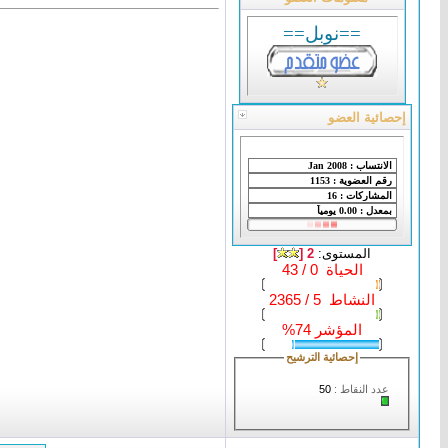
==نوبل==
إحصائية العضو
المستوى:
2 [
]
الحياة 0 / 43
النشاط 5 / 2365
المؤشر 74%
إحصائية الترشيح
عدد النقاط :
50