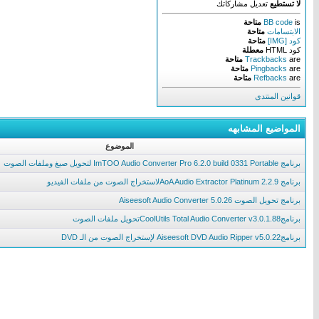
لا تستطيع
تعديل مشاركاتك
is
BB code
متاحة
الابتسامات
متاحة
كود [IMG]
متاحة
كود HTML
معطلة
are
Trackbacks
متاحة
are
Pingbacks
متاحة
are
Refbacks
متاحة
قوانين المنتدى
المواضيع المشابهه
الموضوع
برنامج ImTOO Audio Converter Pro 6.2.0 build 0331 Portable لتحويل صيغ وملفات الصوت
برنامج AoA Audio Extractor Platinum 2.2.9لاستخراج الصوت من ملفات الفيديو
برنامج تحويل الصوت Aiseesoft Audio Converter 5.0.26
برنامجCoolUtils Total Audio Converter v3.0.1.88تحويل ملفات الصوت
برنامجAiseesoft DVD Audio Ripper v5.0.22 لإستخراج الصوت من الـ DVD