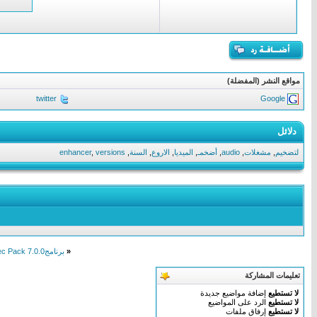
مواقع النشر (المفضلة)
twitter
Google
دلائل
لتضخيم
,
مشغلات
,
audio
,
أضخمـ
,
الميديا
,
الاروع
,
السنة
,
versions
,
enhancer
«
برنامجK-Lite Mega Codec Pack 7.0.0لتشغيل ملفات الفيديو والصوت مع الشرح بالصورة
تعليمات المشاركة
لا تستطيع
إضافة مواضيع جديدة
لا تستطيع
الرد على المواضيع
لا تستطيع
إرفاق ملفات