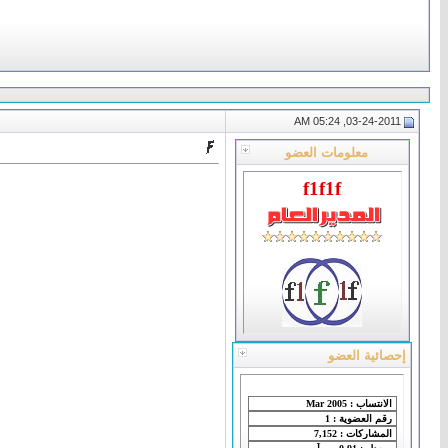
03-24-2011, 05:24 AM
معلومات العضو
f1f1f
إحصائية العضو