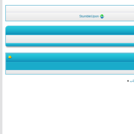
StumbleUpon
»