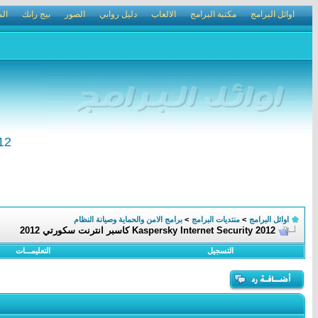
اوائل البرامج
مكتبة البرامج
الالعاب
دليل روابي
الصور
بيج رانك
الم
2012
اوائل البرامج
>
منتديات البرامج
>
برامج الامن والحماية وصيانة النظام
Kaspersky Internet Security 2012 كاسبر انترنت سكورتي 2012
التسجيل
التعليمـــات