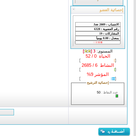
إحصائية العضو
المستوى:
3 [
]
الحياة 0 / 52
النشاط 6 / 2685
المؤشر 9%
إحصائية الترشيح
عدد النقاط :
50