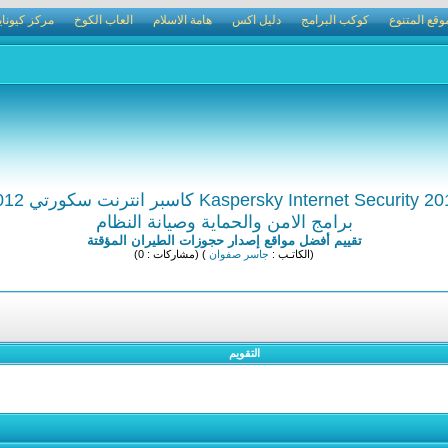
وقع المتنوع
كوكب البرامج
دليل اكس
هامة الاسلام
العاب الكوخ
مركز كيوناي
Kaspersky Internet Security  كاسبر انترنت سكورتي 2012
برامج الامن والحماية وصيانة النظام
تقييم أفضل مواقع إصدار حجوزات الطيران المؤقتة
(الكاتـب :
جاسر صفوان
) (مشاركات : 0)
التقويم