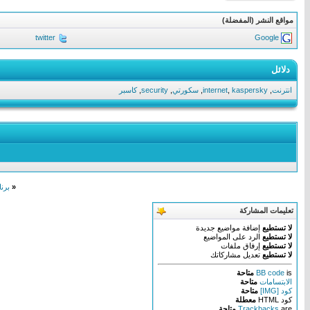
مواقع النشر (المفضلة)
twitter
Google
دلائل
انترنت
,
kaspersky
,
internet
,
سكورتي
,
security
,
كاسبر
«
برنامجger v4.9 Build 402
تعليمات المشاركة
لا تستطيع
إضافة مواضيع جديدة
لا تستطيع
الرد على المواضيع
لا تستطيع
إرفاق ملفات
لا تستطيع
تعديل مشاركاتك
is
BB code
متاحة
الابتسامات
متاحة
كود [IMG]
متاحة
كود HTML
معطلة
are
Trackbacks
متاحة