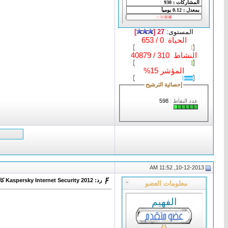
المستوى:
27 [
]
الحياة 0 / 653
النشاط 310 / 40879
المؤشر 15%
إحصائية الترشيح
عدد النقاط :
598
10-12-2013, 11:52 AM
رد: Kaspersky Internet Security 2012 كاسبر انترنت سكورتي 2012
معلومات العضو
الفهيم