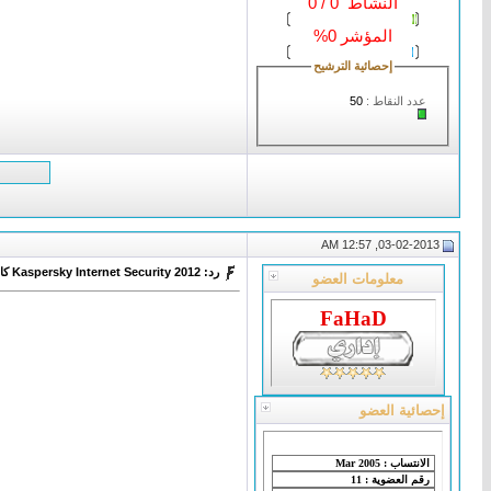
النشاط 0 / 0
المؤشر 0%
إحصائية الترشيح
عدد النقاط :
50
03-02-2013, 12:57 AM
رد: Kaspersky Internet Security 2012 كاسبر انترنت سكورتي 2012
معلومات العضو
FaHaD
إحصائية العضو