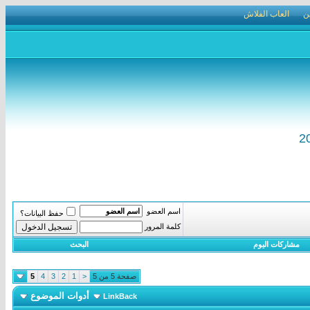
ن
العاب الفلاش
اسم العضو
حفظ البيانات؟
كلمة المرور
مشاركات اليوم
البحث
صفحة 5 من 5
<
1
2
3
4
5
أدوات الموضوع
LinkBack