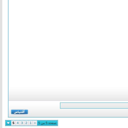
صفحة 5 من 5
<
1
2
3
4
5