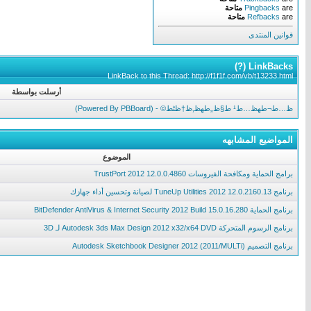
are
Pingbacks
متاحة
are
Refbacks
متاحة
قوانين المنتدى
)
?
LinkBacks (
LinkBack to this Thread: http://f1f1f.com/vb/t13233.html
أرسلت بواسطة
ظ…ط¬طھظ…ط¹ ط§ظ„طھظ‚ظ†ظٹط© - (Powered By PBBoard)
المواضيع المشابهه
الموضوع
برامج الحماية ومكافحة الفيروسات TrustPort 2012 12.0.0.4860
برنامج TuneUp Utilities 2012 12.0.2160.13 لصيانة وتحسين أداء جهازك
برنامج الحماية BitDefender AntiVirus & Internet Security 2012 Build 15.0.16.280
برنامج الرسوم المتحركة Autodesk 3ds Max Design 2012 x32/x64 DVD لـ 3D
برنامج التصميم Autodesk Sketchbook Designer 2012 (2011/MULTi)