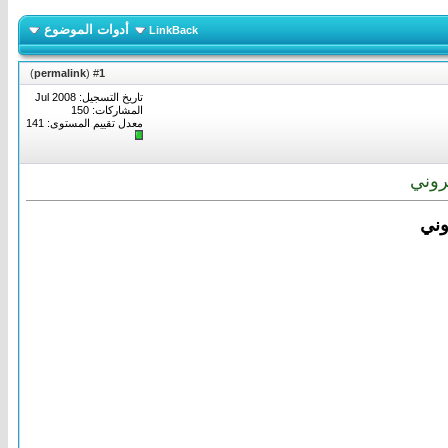
أدوات الموضوع
LinkBack
)
permalink
(
1
#
تاريخ التسجيل: Jul 2008
المشاركات: 150
معدل تقييم المستوى:
141