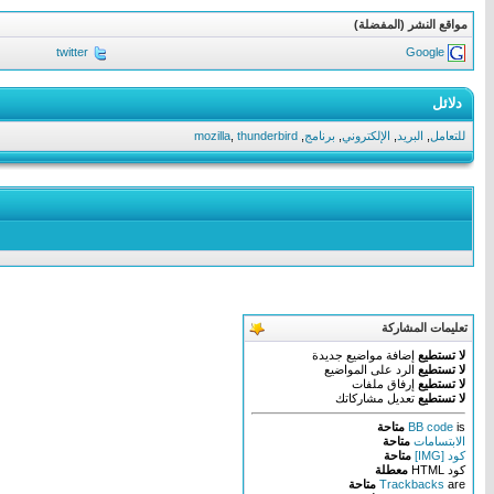
مواقع النشر (المفضلة)
twitter
Google
دلائل
للتعامل
,
البريد
,
الإلكتروني
,
برنامج
,
thunderbird
,
mozilla
تعليمات المشاركة
لا تستطيع
إضافة مواضيع جديدة
لا تستطيع
الرد على المواضيع
لا تستطيع
إرفاق ملفات
لا تستطيع
تعديل مشاركاتك
is
BB code
متاحة
الابتسامات
متاحة
كود [IMG]
متاحة
كود HTML
معطلة
are
Trackbacks
متاحة