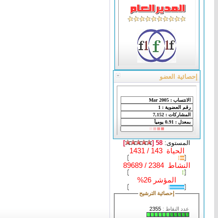
إحصائية العضو
المستوى:
58 [
]
الحياة 143 / 1431
النشاط 2384 / 89689
المؤشر 26%
إحصائية الترشيح
عدد النقاط :
2355