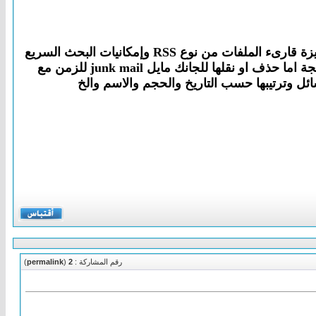
برنامج Mozilla Thunderbird للتعامل مع البريد الإلكتروني حيث يصنف لك الرسائل المزعجة سبام spam كما توجد به ميزة قارىء الملفات من نوع RSS وإمكانيات البحث السريع
وحماية رسائلك من الرسائل المزعجة واقصد بها التي تحوي فيروسات وملفات تجسس وان تتحكم في الرسائل المزعجة اما حذف او نقلها للجانك مايل junk mail للزمن مع
 وترتيبها حسب التاريخ والحجم والاسم والخ
رقم المشاركة :
2
(
permalink
)