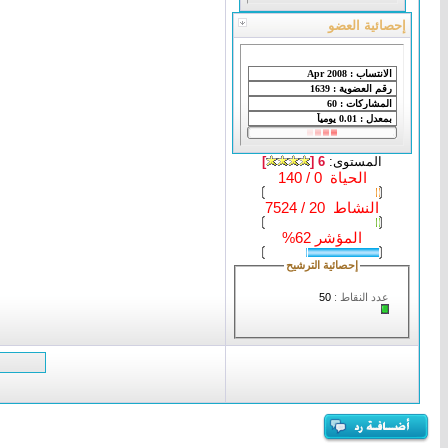
إحصائية العضو
المستوى:
6 [
]
الحياة 0 / 140
النشاط 20 / 7524
المؤشر 62%
إحصائية الترشيح
عدد النقاط :
50