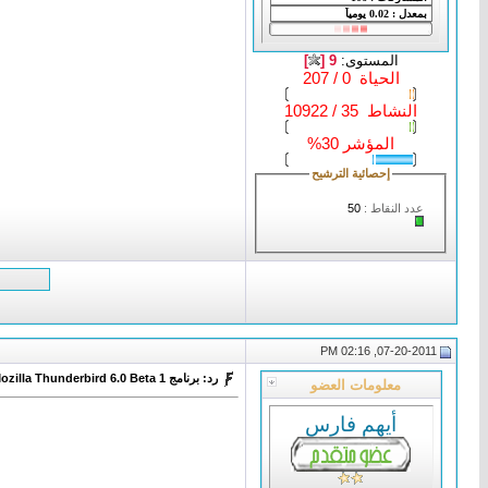
المستوى:
9 [
]
الحياة 0 / 207
النشاط 35 / 10922
المؤشر 30%
إحصائية الترشيح
عدد النقاط :
50
07-20-2011, 02:16 PM
رد: برنامج Mozilla Thunderbird 6.0 Beta 1 للتعامل مع البريد الإلكتروني
معلومات العضو
أيهم فارس