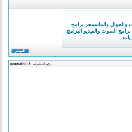
ت والجوال والماسينجر
برامج
برامج الصوت والفيديو
البرامج
ديات
رقم المشاركة :
3
(
permalink
)