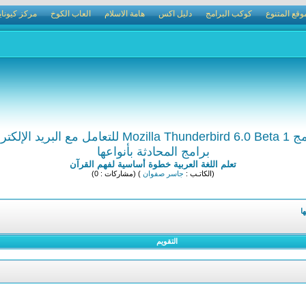
وقع المتنوع
كوكب البرامج
دليل اكس
هامة الاسلام
العاب الكوخ
مركز كيوناي
M للتعامل مع البريد الإلكتروني
برامج المحادثة بأنواعها
تعلم اللغة العربية خطوة أساسية لفهم القرآن
(الكاتـب :
جاسر صفوان
) (مشاركات : 0)
ا
التقويم