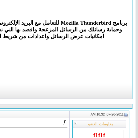
امكانيات عرض الرسائل واعدادات من شريط ادو
07-20-2011, 10:32 AM
معلومات العضو
f1f1f