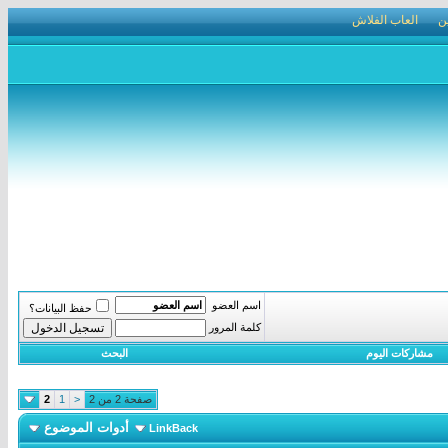
ن
العاب الفلاش
اسم العضو
حفظ البيانات؟
كلمة المرور
مشاركات اليوم
البحث
صفحة 2 من 2
<
1
2
أدوات الموضوع
LinkBack