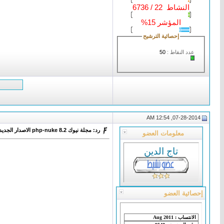
النشاط 22 / 6736
المؤشر 15%
إحصائية الترشيح
عدد النقاط :
50
07-28-2014, 12:54 AM
رد: مجلة نيوك php-nuke 8.2 الاصدار الجديد
معلومات العضو
تاج الدين
إحصائية العضو