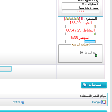
المستوى:
8 [
]
الحياة 0 / 183
النشاط 29 / 8054
المؤشر 35%
إحصائية الترشيح
عدد النقاط :
50
مواقع النشر (المفضلة)
twitter
Google