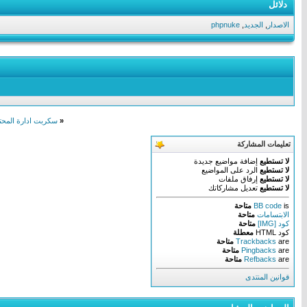
دلائل
الاصدار
,
الجديد
,
phpnuke
«
سكربت ادارة المحتوى داتا لايف انجن 
تعليمات المشاركة
لا تستطيع
إضافة مواضيع جديدة
لا تستطيع
الرد على المواضيع
لا تستطيع
إرفاق ملفات
لا تستطيع
تعديل مشاركاتك
is
BB code
متاحة
الابتسامات
متاحة
كود [IMG]
متاحة
كود HTML
معطلة
are
Trackbacks
متاحة
are
Pingbacks
متاحة
are
Refbacks
متاحة
قوانين المنتدى