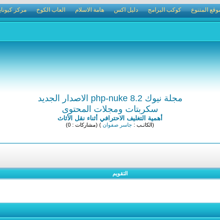
وقع المتنوع
كوكب البرامج
دليل اكس
هامة الاسلام
العاب الكوخ
مركز كيوناي
مجلة نيوك php-nuke 8.2 الاصدار الجديد
سكربتات ومجلات المحتوى
أهمية التغليف الاحترافي أثناء نقل الأثاث
(الكاتـب :
جاسر صفوان
) (مشاركات : 0)
التقويم