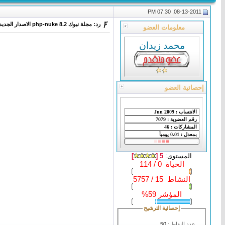
08-13-2011, 07:30 PM
رد: مجلة نيوك php-nuke 8.2 الاصدار الجديد
معلومات العضو
محمد زيدان
إحصائية العضو
المستوى:
5 [
]
الحياة 0 / 114
النشاط 15 / 5757
المؤشر 59%
إحصائية الترشيح
عدد النقاط :
50