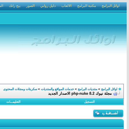
اوائل البرامج
مكتبة البرامج
الالعاب
دليل روابي
الصور
بيج رانك
الم
اوائل البرامج
>
منتديات البرامج
>
خدمات المواقع والمنتديات
>
سكربتات ومجلات المحتوى
مجلة نيوك php-nuke 8.2 الاصدار الجديد
التسجيل
التعليمـــات