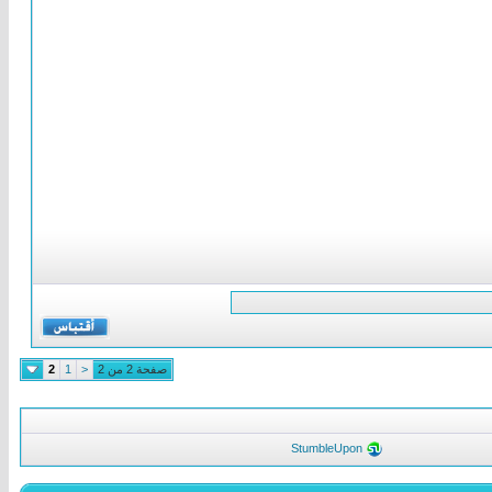
صفحة 2 من 2
<
1
2
StumbleUpon