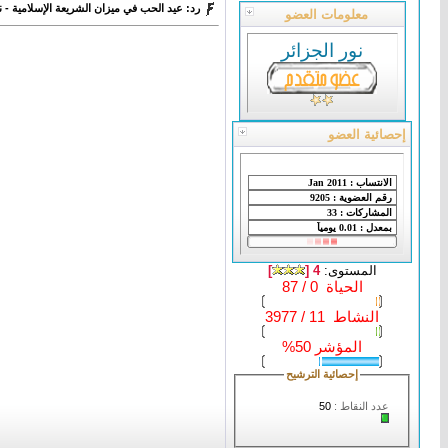
رد: عيد الحب في ميزان الشريعة الإسلامية 
معلومات العضو
نور الجزائر
إحصائية العضو
المستوى:
4 [
]
الحياة 0 / 87
النشاط 11 / 3977
المؤشر 50%
إحصائية الترشيح
عدد النقاط :
50