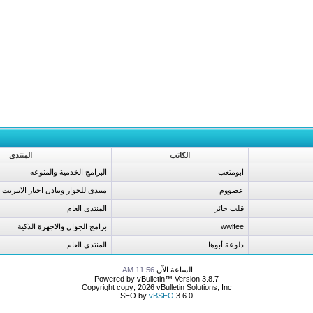
الكاتب
المنتدى
ابومتعب
البرامج الخدمية والمنوعه
عصووم
منتدى للحوار وتبادل اخبار الانترنت
قلب حائر
المنتدى العام
wwlfee
برامج الجوال والاجهزة الذكية
دلوعة أبوها
المنتدى العام
الساعة الآن
11:56 AM
.
Powered by vBulletin™ Version 3.8.7
Copyright copy; 2026 vBulletin Solutions, Inc
SEO by
vBSEO
3.6.0