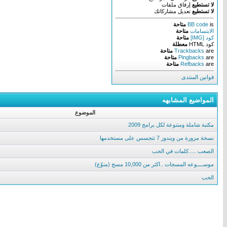
لا تستطيع
إرفاق ملفات
لا تستطيع
تعديل مشاركاتك
is
BB code
متاحة
الابتسامات
متاحة
كود [IMG]
متاحة
كود HTML
معطلة
are
Trackbacks
متاحة
are
Pingbacks
متاحة
are
Refbacks
متاحة
قوانين المنتدى
المواضيع المشابهه
الموضوع
مكتبة شاملة ومتنوعة لكل برامج 2009
نسخة مزورة من ويندوز 7 تتجسس على مستخدمها
الصعب .....كلمات في الحب
موســــوعه المسجات ..اكثر من 10,000 مسج (منوّع)
الحب