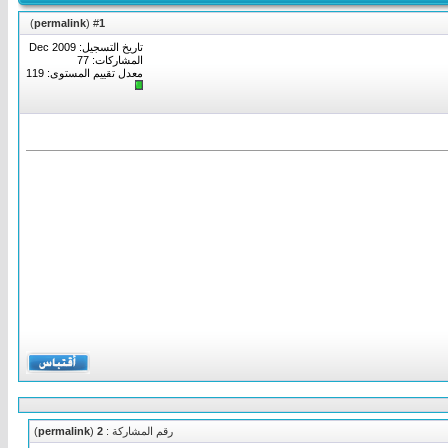
)
permalink
(
1
#
تاريخ التسجيل: Dec 2009
المشاركات: 77
معدل تقييم المستوى:
119
رقم المشاركة :
2
(
permalink
)