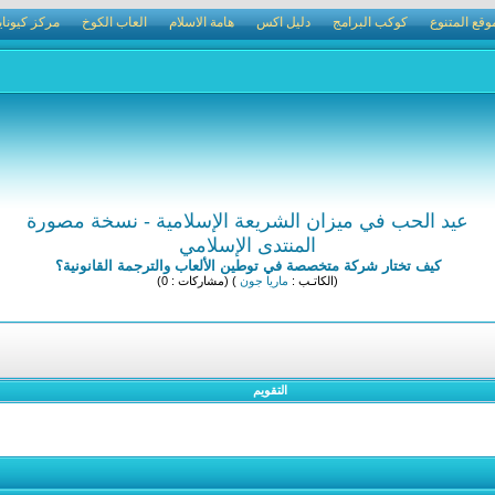
وقع المتنوع
كوكب البرامج
دليل اكس
هامة الاسلام
العاب الكوخ
مركز كيوناي
عيد الحب في ميزان الشريعة الإسلامية - نسخة مصورة
المنتدى الإسلامي
كيف تختار شركة متخصصة في توطين الألعاب والترجمة القانونية؟
(الكاتـب :
ماريا جون
) (مشاركات : 0)
التقويم