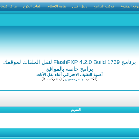
وقع المتنوع
كوكب البرامج
دليل اكس
هامة الاسلام
العاب الكوخ
مركز كيوناي
برنامج FlashFXP 4.2.0 Build 1739 لنقل الملفات لموقعك
برامج خاصة بالمواقع
أهمية التغليف الاحترافي أثناء نقل الأثاث
(الكاتـب :
جاسر صفوان
) (مشاركات : 0)
التقويم