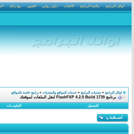
اوائل البرامج
مكتبة البرامج
الالعاب
دليل روابي
الصور
بيج رانك
الم
اوائل البرامج
>
منتديات البرامج
>
خدمات المواقع والمنتديات
>
برامج خاصة بالمواقع
برنامج FlashFXP 4.2.0 Build 1739 لنقل الملفات لموقعك
التسجيل
التعليمـــات