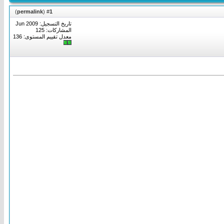
)
permalink
(
1
#
تاريخ التسجيل: Jun 2009
المشاركات: 125
معدل تقييم المستوى:
136