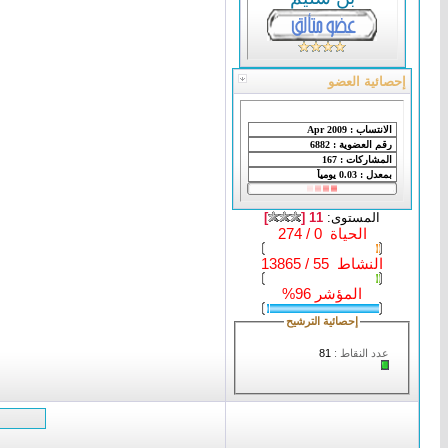
إحصائية العضو
المستوى:
11 [
]
الحياة 0 / 274
النشاط 55 / 13865
المؤشر 96%
إحصائية الترشيح
عدد النقاط :
81