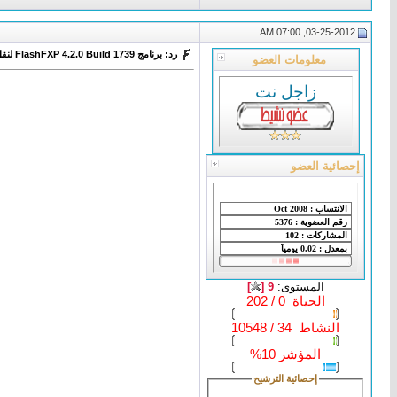
03-25-2012, 07:00 AM
رد: برنامج FlashFXP 4.2.0 Build 1739 لنقل الملفات لموقعك
معلومات العضو
زاجل نت
إحصائية العضو
المستوى:
9 [
]
الحياة 0 / 202
النشاط 34 / 10548
المؤشر 10%
إحصائية الترشيح