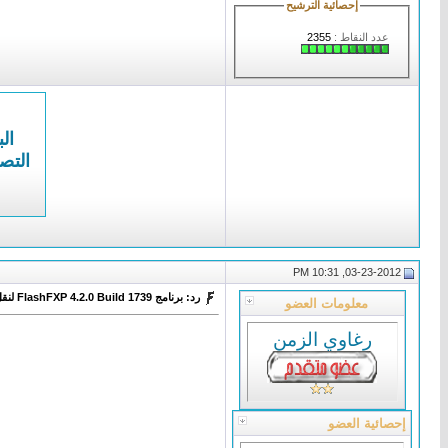
إحصائية الترشيح
عدد النقاط :
2355
الب
التص
03-23-2012, 10:31 PM
رد: برنامج FlashFXP 4.2.0 Build 1739 لنقل الملفات لموقعك
معلومات العضو
رغاوي الزمن
إحصائية العضو