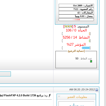
المستوى:
5 [
]
الحياة 0 / 106
النشاط 14 / 5256
المؤشر 27%
إحصائية الترشيح
عدد النقاط :
50
03-24-2012, 06:20 AM
رد: برنامج FlashFXP 4.2.0 Build 1739 لنقل الملفات لموقعك
معلومات العضو
بن سليم