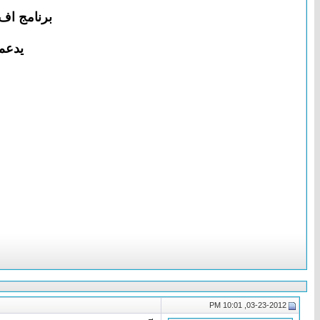
برنامج اف تي بي FlashFXP لنقل الملفات م
يدعم
03-23-2012, 10:01 PM