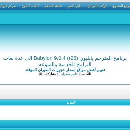
وقع المتنوع
كوكب البرامج
دليل اكس
هامة الاسلام
العاب الكوخ
مركز كيوناي
برنامج المترجم بابليون Babylon 9.0.4 (r26) الى عدة لغات
البرامج الخدمية والمنوعه
تقييم أفضل مواقع إصدار حجوزات الطيران المؤقتة
(الكاتـب :
جاسر صفوان
) (مشاركات : 0)
التقويم