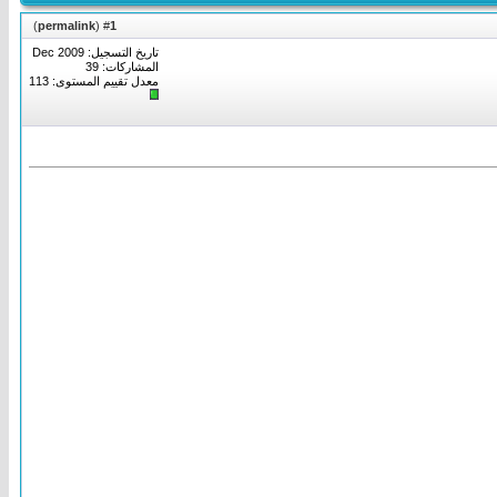
)
permalink
(
1
#
تاريخ التسجيل: Dec 2009
المشاركات: 39
معدل تقييم المستوى:
113