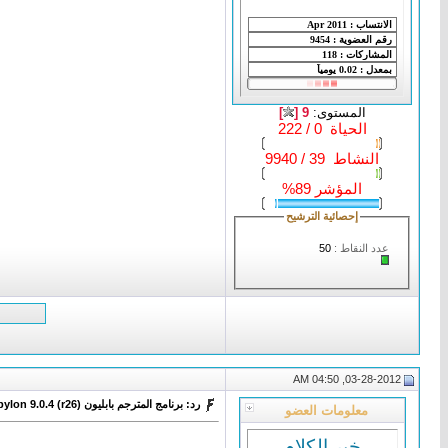
المستوى:
9 [
]
الحياة 0 / 222
النشاط 39 / 9940
المؤشر 89%
إحصائية الترشيح
عدد النقاط :
50
03-28-2012, 04:50 AM
رد: برنامج المترجم بابليون Babylon 9.0.4 (r26) الى عدة لغات
معلومات العضو
خير الكلام