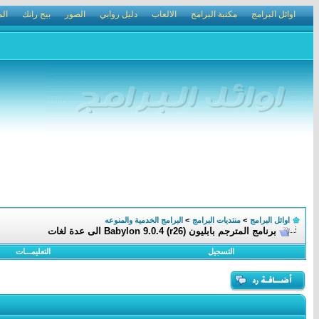
اوائل البرامج
مكتبة البرامج
الالعاب
دليل روابي
الصور
بيج رانك
الم
اوائل البرامج
>
منتديات البرامج
>
البرامج الخدمية والمنوعه
برنامج المترجم بابليون Babylon 9.0.4 (r26) الى عدة لغات
التسجيل
التعليمـــات