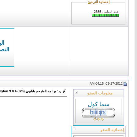
إحصائية الترشيح
عدد النقاط :
2355
الب
التص
03-27-2012, 04:15 AM
رد: برنامج المترجم بابليون Babylon 9.0.4 (r26) الى عدة لغات
معلومات العضو
سما كول
إحصائية العضو