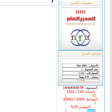
معلومات العضو
f1f1f
إحصائية العضو
المستوى:
58 [
]
الحياة 143 / 1431
النشاط 2384 / 89662
المؤشر 26%