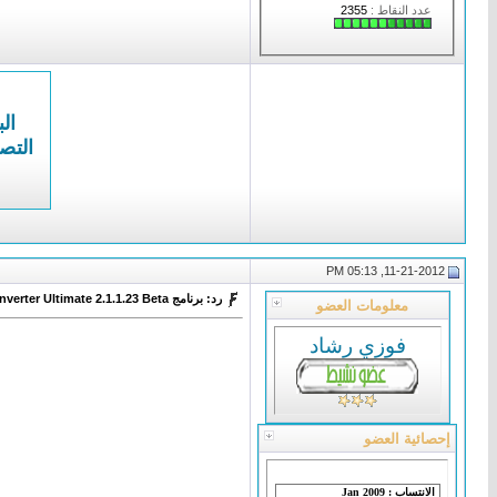
عدد النقاط :
2355
الب
التص
11-21-2012, 05:13 PM
رد: برنامج VSO DVD Converter Ultimate 2.1.1.23 Beta لتحويل ملفات فيديو DVD
معلومات العضو
فوزي رشاد
إحصائية العضو