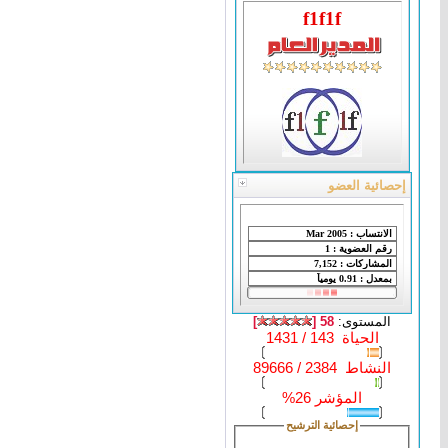
f1f1f
إحصائية العضو
المستوى:
58 [
]
الحياة 143 / 1431
النشاط 2384 / 89666
المؤشر 26%
إحصائية الترشيح