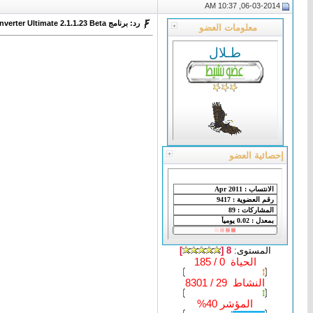
06-03-2014, 10:37 AM
رد: برنامج VSO DVD Converter Ultimate 2.1.1.23 Beta لتحويل ملفات فيديو DVD
معلومات العضو
طـلال
إحصائية العضو
المستوى:
8 [
]
الحياة 0 / 185
النشاط 29 / 8301
المؤشر 40%