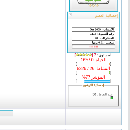
إحصائية العضو
المستوى:
7 [
]
الحياة 0 / 169
النشاط 26 / 8326
المؤشر 77%
إحصائية الترشيح
عدد النقاط :
50