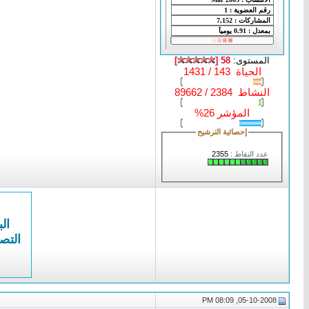
المستوى:
58 [
]
الحياة 143 / 1431
النشاط 2384 / 89662
المؤشر 26%
إحصائية الترشيح
عدد النقاط :
2355
الب
التص
05-10-2008, 08:09 PM