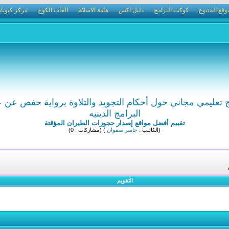
وقع المتنوع
كوكب البرامج
دليل اكس
هامة الاسلام
العاب الكوخ
مركز كيوناي
ج تعليمي مجاني حول أحكام التجويد والتلاوة برواية حفص عن 
البرامج الدينيه
تقييم أفضل مواقع إصدار حجوزات الطيران المؤقتة
(الكاتـب :
جاسر صفوان
) (مشاركات : 0)
التقويم