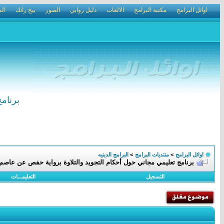
اوائل البرامج
مكتبة البرامج
الالعاب
دليل روابي
الصور
بيج رانك
الم
برنام
اوائل البرامج
>
منتديات البرامج
>
البرامج الدينيه
برنامج تعليمي مجاني حول أحكام التجويد والتلاوة برواية حفص عن عاصم
التسجيل
التعليمـــات