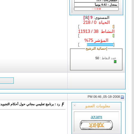
المستوى:
9 [
]
الحياة 0 / 218
النشاط 38 / 11913
المؤشر 75%
إحصائية الترشيح
عدد النقاط :
50
05-18-2008, 06:46 PM
رد : برنامج تعليمي مجاني حول أحكام التجويد
معلومات العضو
azam