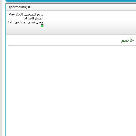
)
permalink
(
1
#
تاريخ التسجيل: May 2008
المشاركات: 54
معدل تقييم المستوى:
126
ن عاصم