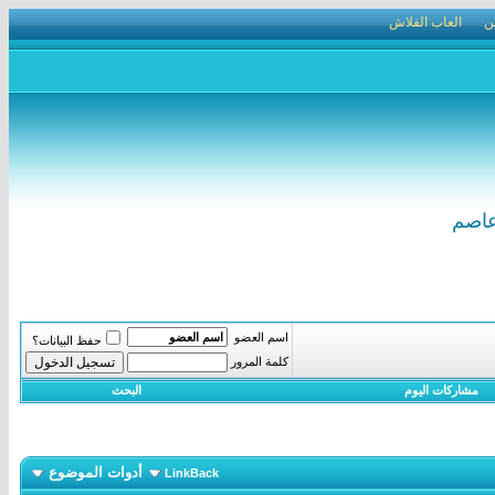
ن
العاب الفلاش
عاصم
اسم العضو
حفظ البيانات؟
كلمة المرور
مشاركات اليوم
البحث
أدوات الموضوع
LinkBack