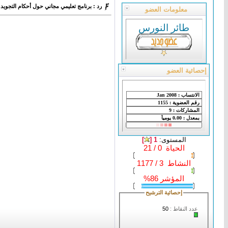
رد : برنامج تعليمي مجاني حول أحكام التجويد
معلومات العضو
طائر النورس
إحصائية العضو
المستوى:
1 [
]
الحياة 0 / 21
النشاط 3 / 1177
المؤشر 86%
إحصائية الترشيح
عدد النقاط :
50