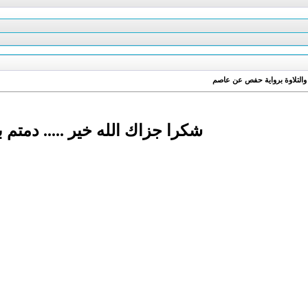
 والتلاوة برواية حفص عن عاصم
شكرا جزاك الله خير ..... دمتم 