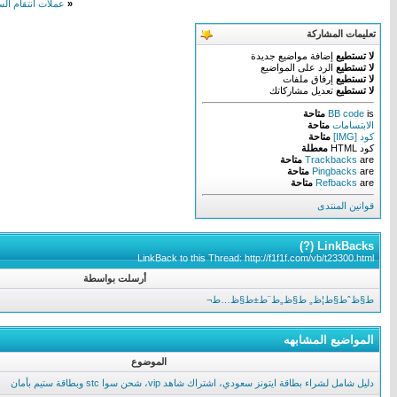
«
عملات انتقام ال
تعليمات المشاركة
لا تستطيع
إضافة مواضيع جديدة
لا تستطيع
الرد على المواضيع
لا تستطيع
إرفاق ملفات
لا تستطيع
تعديل مشاركاتك
is
BB code
متاحة
الابتسامات
متاحة
كود [IMG]
متاحة
كود HTML
معطلة
are
Trackbacks
متاحة
are
Pingbacks
متاحة
are
Refbacks
متاحة
قوانين المنتدى
)
?
LinkBacks (
LinkBack to this Thread: http://f1f1f.com/vb/t23300.html
أرسلت بواسطة
ط§ظˆط§ط¦ظ„ ط§ظ„ط¨ط±ط§ظ…ط¬
المواضيع المشابهه
الموضوع
دليل شامل لشراء بطاقة ايتونز سعودي، اشتراك شاهد vip، شحن سوا stc وبطاقة ستيم بأمان