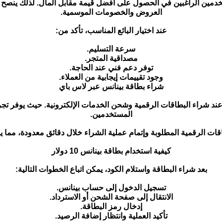
ر أصبح من أولويات المستخدمين الراغبين في الحصول على أفضل قيمة مقابل المال. لذل
العروض والخصومات الموسمية.
عند اختيار البائع المناسب، تأكد من:
سرعة التسليم.
مصداقية المتجر.
توفر دعم فني عند الحاجة.
وجود تقييمات إيجابية من العملاء.
شراء بطاقة بينانس عبر لاس باي
 عند شراء البطاقات الرقمية وشحن الخدمات الإلكترونية. حيث يوفر 
المستخدمين.
ت الرقمية المطلوبة وإتمام عملية الشراء خلال دقائق معدودة، مما يوف
كيفية استخدام بطاقة بينانس 10 دولار
بعد شراء البطاقة واستلام الكود، يمكن اتباع الخطوات التالية:
تسجيل الدخول إلى حساب بينانس.
الانتقال إلى صفحة الشحن أو الاسترداد.
إدخال رمز البطاقة.
تأكيد العملية وانتظار إضافة الرصيد.