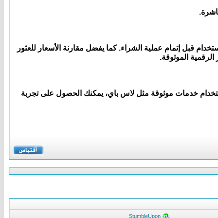
اشرة.
ن مراجعة شروط الاستخدام قبل إتمام عملية الشراء. كما يفضل مقارنة الأسعار للعثور
 خيارًا ممتازًا للراغبين في شحن حساباتهم بسهولة وأمان. ومع البحث عن أرخص بطاقة بينانس 10 دولار واستخدام خدمات موثوقة مثل لاس باي، يمكنك الحصول على تجربة
StumbleUpon