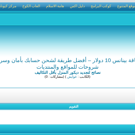
وقع المتنوع
كوكب البرامج
دليل اكس
هامة الاسلام
العاب الكوخ
مركز كيوناي
10 دولار – أفضل طريقة لشحن حسابك بأمان وسرعة
شروحات للمواقع والمنتديات
نصائح لتجديد ديكور المنزل بأقل التكاليف
(الكاتـب :
غوايش
) (مشاركات : 0)
التقويم