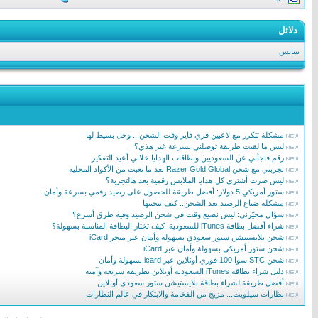
دلائل
بينانس
مشكلة تتكرر مع لاعبين فري فاير وقت الشحن... وحل بسيط لها
ليش ما لقيت طريقة توصلني بسرعة غير هذي؟
رقم فاجأني عن السعوديين وبطاقات الهدايا خلاني أعيد التفكير
تجربتي مع شحن Razer Gold Global بعد ما تعبت من الأكواد المحلية
ليش صرت أشتري كل هدايا الملابس رقمية بعد هالتجربة؟
ستور أمريكي 5 دولار: أفضل طريقة للحصول على رصيد رقمي بسرعة وأمان
مشكلة ضياع الرصيد بعد الشحن.. كيف تتجنبها
سؤال محيّرني: ليش نضيع وقت في شحن الرصيد وفيه طرق أسرع؟
شراء أفضل بطاقة iTunes للسعودية: كيف تختار البطاقة المناسبة بسهولة؟
شحن بلايستيشن ستور سعودي بسهولة وأمان عبر متجر iCard
شحن ستور أمريكي بسهولة وأمان عبر iCard
شحن STC سوا 100 فوري أونلاين عبر icard بسهولة وأمان
دليل شراء بطاقة iTunes السعودية أونلاين بطريقة سريعة وآمنة
أفضل طريقة لشراء بطاقة بلايستيشن ستور سعودي أونلاين
نظارات سيلويت... مزيج من الفخامة والابتكار في عالم النظارات