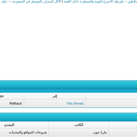
سلاطين – طريقك الأسرع للقوة والسيطرة داخل اللعبة
|
الأكل المنزلي بالتوصيل في السعودية — دليل شام
إلى
pe
Refback
This thread
الكاتب
المنتدى
ماريا جون
شروحات للمواقع والمنتديات