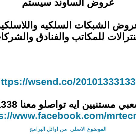
عروض الساوند سيستم
روض الشبكات السلكيه واللاسلكيه
ترالات للمكاتب والفنادق والشركا
ttps://wsend.co/2010133313
 ايه تواصلو معنا 01013331338😍😍😍😍😍
s://www.facebook.com/mrtecm
الموضوع الاصلي
من اوائل البرامج