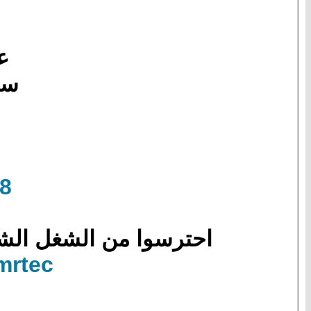
ع
سن
38
احترسوا من الشغل الشعبي مستنيين
rtec/