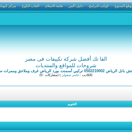
وقع المتنوع
كوكب البرامج
دليل اكس
هامة الاسلام
العاب الكوخ
مركز كيوناي
الفا تك أفضل شركة تكييفات فى مصر
شروحات للمواقع والمنتديات
يي أسمنت بورد الرياض غرف وملاحق وممرات ساندوتش بانل
(الكاتـب :
جاسر صفوان
) (مشاركات : 0)
التقويم