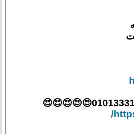
ت
h
http