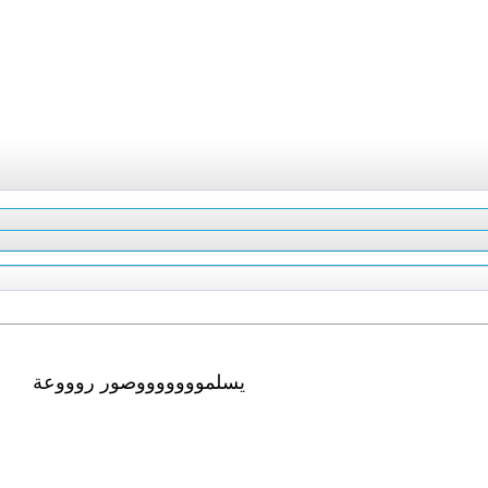
يسلموووووووصور روووعة