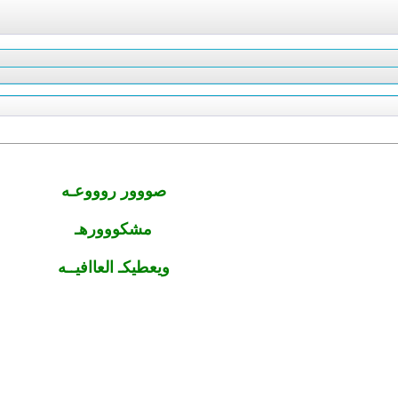
صووور روووعـه
مشكووورهـ
ويعطيكـ العاافيــه