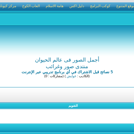
وقع المتنوع
كوكب البرامج
دليل اكس
هامة الاسلام
العاب الكوخ
مركز كيوناي
أجمل الصور فى عالم الحيوان
منتدى صور وغرائب
5 نصائح قبل الاشتراك في أي برنامج تدريبي عبر الإنترنت
(الكاتـب :
غوايش
) (مشاركات : 0)
التقويم