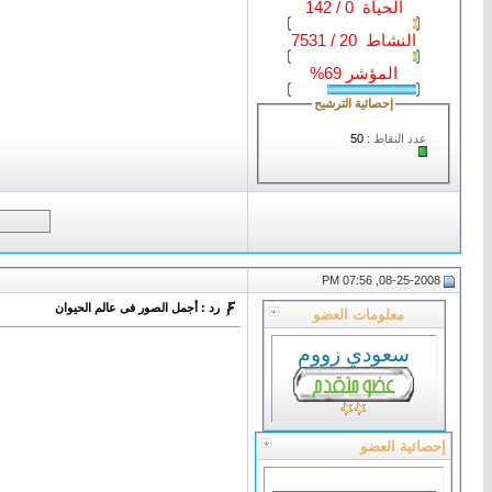
الحياة 0 / 142
النشاط 20 / 7531
المؤشر 69%
إحصائية الترشيح
عدد النقاط :
50
08-25-2008, 07:56 PM
رد : أجمل الصور فى عالم الحيوان
معلومات العضو
سعودي زووم
إحصائية العضو