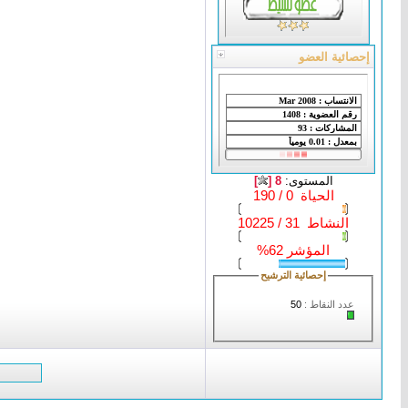
إحصائية العضو
المستوى:
8 [
]
الحياة 0 / 190
النشاط 31 / 10225
المؤشر 62%
إحصائية الترشيح
عدد النقاط :
50