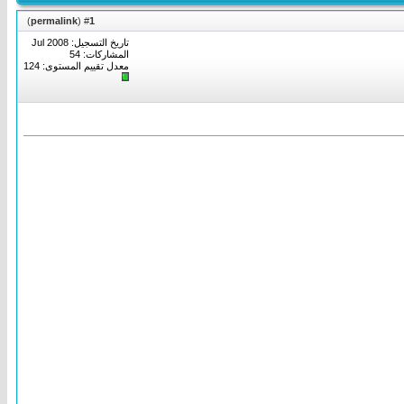
)
permalink
(
1
#
تاريخ التسجيل: Jul 2008
المشاركات: 54
معدل تقييم المستوى:
124