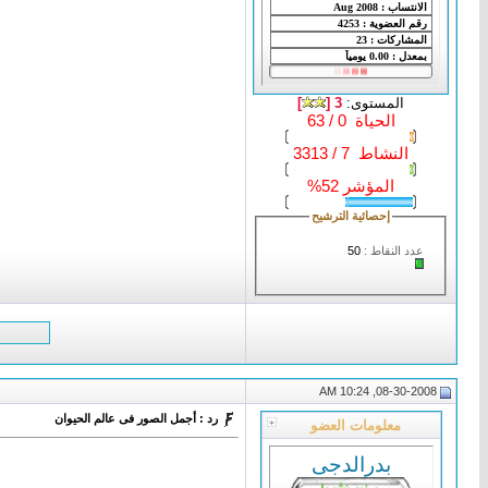
المستوى:
3 [
]
الحياة 0 / 63
النشاط 7 / 3313
المؤشر 52%
إحصائية الترشيح
عدد النقاط :
50
08-30-2008, 10:24 AM
رد : أجمل الصور فى عالم الحيوان
معلومات العضو
بدرالدجى