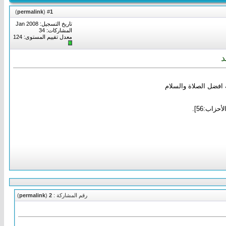
)
permalink
(
1
#
تاريخ التسجيل: Jan 2008
المشاركات: 34
معدل تقييم المستوى:
124
د
 افضل الصلاة والسلام
الأحزاب:56].
رقم المشاركة :
2
(
permalink
)