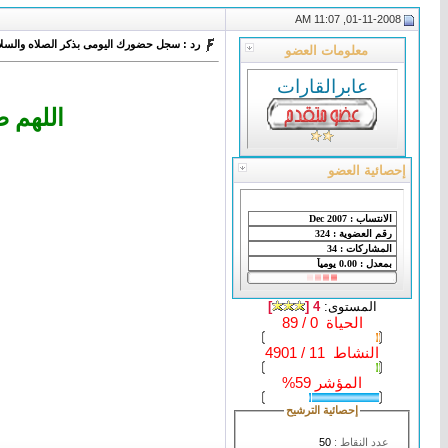
01-11-2008, 11:07 AM
رد : سجل حضورك اليومى بذكر الصلاه والسلا
معلومات العضو
عابرالقارات
اللهم 
إحصائية العضو
المستوى:
4 [
]
الحياة 0 / 89
النشاط 11 / 4901
المؤشر 59%
إحصائية الترشيح
عدد النقاط :
50