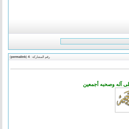
رقم المشاركة :
4
(
permalink
)
لى آله وصحبه أجمعين