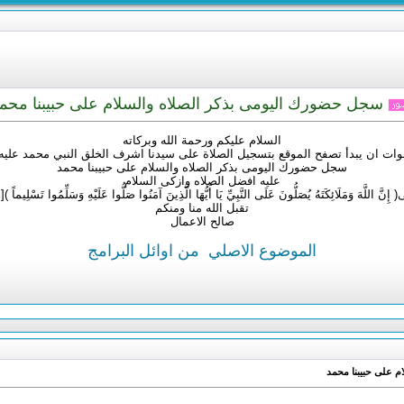
سجل حضورك اليومى بذكر الصلاه والسلام على حبيبنا محم
السلام عليكم ورحمة الله وبركاته
خوات ان يبدأ تصفح الموقع بتسجيل الصلاة على سيدنا اشرف الخلق النبي محمد عليه
سجل حضورك اليومى بذكر الصلاه والسلام على حبيبنا محمد
عليه افضل الصلاه وازكى السلام
َ اللَّهَ وَمَلَائِكَتَهُ يُصَلُّونَ عَلَى النَّبِيِّ يَا أَيُّهَا الَّذِينَ آمَنُوا صَلُّوا عَلَيْهِ وَسَلِّمُوا تَسْلِيماً )[
تقبل الله منا ومنكم
صالح الاعمال
الموضوع الاصلي
من اوائل البرامج
م على حبيبنا محمد