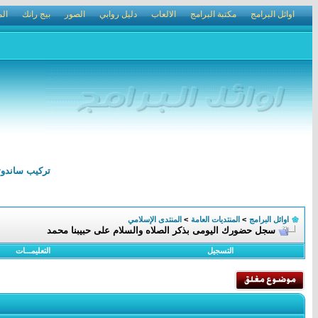
اوائل البرامج
مكتبة البرامج
الالعاب
دليل روابي
الصور
بيج رانك
الم
تركيب ساندوتش بانل الرياض 0502210002 ترك
اوائل البرامج
>
المنتديات العامة
>
المنتدى الإسلامي
سجل حضورك اليومى بذكر الصلاه والسلام على حبيبنا محمد
التسجيل
التعليمـــات