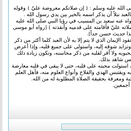
ى الله عليه وسلم : { إن صلاتكم معروضة عليّ } وقوله
بد نبلاً أن يذكر اسمه بالخير بين يدي رسول الله .
اه عنه سعيد بن المسيب في رؤيا النبي صلى الله عليه
لاته عليّ فأقامته على قدميه وأنقذته } [رواه أبو موسى
هذا حديث حسن جداً].
الإيمان الذي لا يتم إلا به لأن العبد كلما أكثر من ذكر
تزايد شوقه إليه، واستولى على جميع قلبه، وإذا أعرض
وبه ولا أقر لقلبه من ذكر محاسنه، وتكون زيادة ذلك
حس شاهد بذلك.
كره، استولت محبته على قلبه، حتى لا يبقى في قلبه معارضة
ويقتبس الهدي والفلاح وأنواع العلوم منه، فأهل العلم
حبة ومعرفة بحقيقة الصلاة المطلوبة له من الله.
أجمعين.