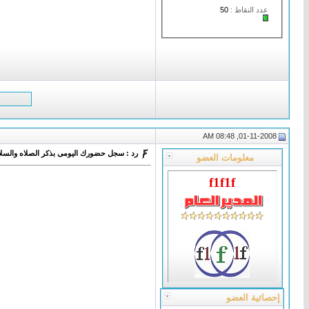
عدد النقاط :
50
01-11-2008, 08:48 AM
رد : سجل حضورك اليومى بذكر الصلاه والسلا
معلومات العضو
f1f1f
إحصائية العضو