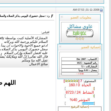
01-11-2008, 07:53 AM
رد : سجل حضورك اليومى بذكر الصلاه والسلا
معلومات العضو
غاوي مشاكل
اقتباس:
المشاركة الأصلية كتبت بواسطة first lady
السلام عليكم ورحمة الله وبركاته
ادعو جميع الاخوة والاخوات ان يبد
إحصائية العضو
سجل حضورك اليومى بذكر الصلاه وا
عليه افضل الصلاه وازكى السلام
قال الله تعالى( إِنَّ اللَّهَ وَمَلَائِكَتَهُ يُصَلُّون
تقبل الله منا ومنكم
صالح الاعمال
المستوى:
7 [
]
اللهم 
الحياة 0 / 160
النشاط 24 / 8723
المؤشر 40%
إحصائية الترشيح