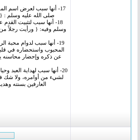
17- أنها سبب لعرض اسم ال
صلى الله عليه وسلم : { إ
18- أنها سبب لتثبيت القد
وسلم وفيه: { ورأيت رجلاً من 
19- أنها سبب لدوام محبة ال
المحبوب واستحضاره في قلبه 
عن ذكره وإحضار محاسنه يغل
20- أنها سبب لهداية العبد و
لشيء من أوامره، ولا شك في 
العارفين بسنته وهديه