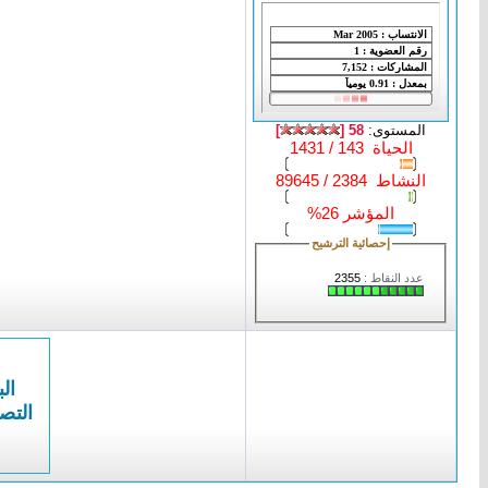
المستوى:
58 [
]
الحياة 143 / 1431
النشاط 2384 / 89645
المؤشر 26%
إحصائية الترشيح
عدد النقاط :
2355
الب
التص