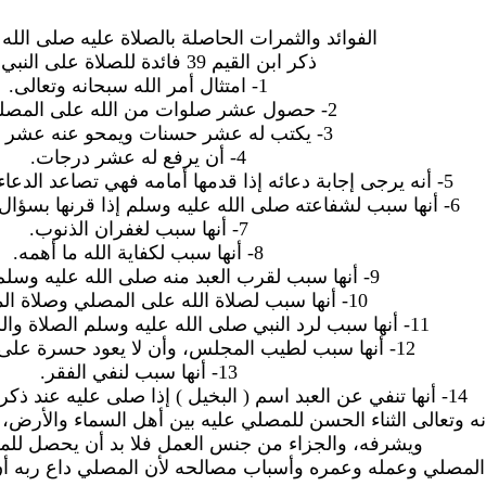
الفوائد والثمرات الحاصلة بالصلاة عليه صلى الله
ذكر ابن القيم 39 فائدة للصلاة على النبي منها:
1- امتثال أمر الله سبحانه وتعالى.
2- حصول عشر صلوات من الله على المصلي مرة.
3- يكتب له عشر حسنات ويمحو عنه عشر سيئات.
4- أن يرفع له عشر درجات.
5- أنه يرجى إجابة دعائه إذا قدمها أمامه فهي تصاعد الدعاء إلى عند رب العالمين.
6- أنها سبب لشفاعته صلى الله عليه وسلم إذا قرنها بسؤال الوسيلة له، أو إفرادها.
7- أنها سبب لغفران الذنوب.
8- أنها سبب لكفاية الله ما أهمه.
9- أنها سبب لقرب العبد منه صلى الله عليه وسلم يوم القيامة.
10- أنها سبب لصلاة الله على المصلي وصلاة الملائكة عليه.
11- أنها سبب لرد النبي صلى الله عليه وسلم الصلاة والسلام على المصلي.
12- أنها سبب لطيب المجلس، وأن لا يعود حسرة على أهله يوم القيامة.
13- أنها سبب لنفي الفقر.
14- أنها تنفي عن العبد اسم ( البخيل ) إذا صلى عليه عند ذكره صلى الله عليه وسلم .
سبحانه وتعالى الثناء الحسن للمصلي عليه بين أهل السماء والأ
ويشرفه، والجزاء من جنس العمل فلا بد أن يحصل للم
ت المصلي وعمله وعمره وأسباب مصالحه لأن المصلي داع ربه أن