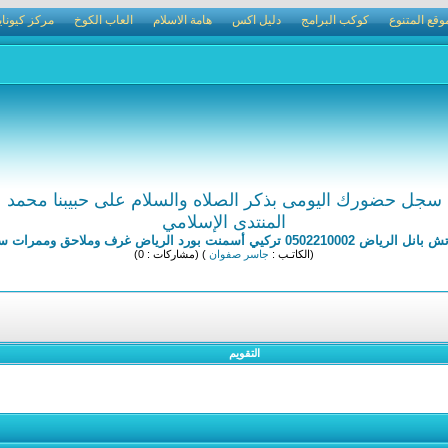
وقع المتنوع
كوكب البرامج
دليل اكس
هامة الاسلام
العاب الكوخ
مركز كيوناي
سجل حضورك اليومى بذكر الصلاه والسلام على حبيبنا محمد
المنتدى الإسلامي
يي أسمنت بورد الرياض غرف وملاحق وممرات ساندوتش بانل
(الكاتـب :
جاسر صفوان
) (مشاركات : 0)
التقويم