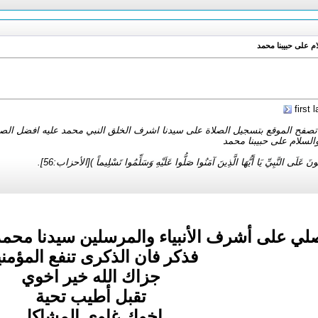
م على حبيبنا محمد
أ تصفح الموقع بتسجيل الصلاة على سيدنا اشرف الخلق النبي محمد عليه افضل الصل
لسلام على حبيبنا محمد
َ عَلَى النَّبِيِّ يَا أَيُّهَا الَّذِينَ آمَنُوا صَلُّوا عَلَيْهِ وَسَلِّمُوا تَسْلِيماً )[الأحزاب:56].
صلي على أشرف الأنبياء والمرسلين سيدنا محم
فذكر فان الذكرى تنفع المؤمن
جزاك الله خير اخوي
تقبل أطيب تحية
اخوك غاوي المشاكل