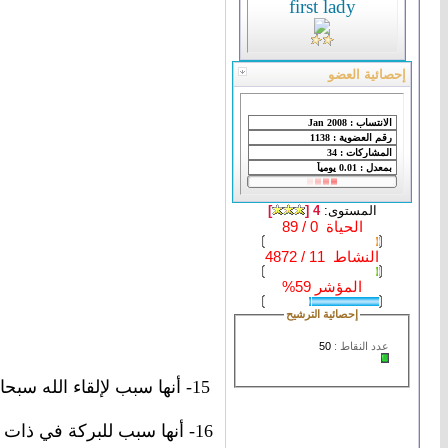
first lady
إحصائية العضو
المستوى:
4 [
]
الحياة 0 / 89
النشاط 11 / 4872
المؤشر 59%
إحصائية الترشيح
عدد النقاط :
50
15- أنها سبب لإلقاء الله 
16- أنها سبب للبركة في ذا