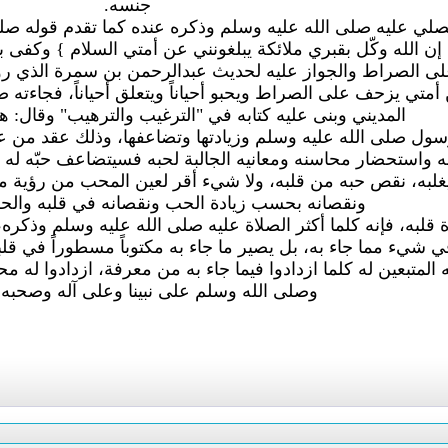
جنسه.
مصلي عليه صلى الله عليه وسلم وذكره عنده كما تقدم قوله صل
ن الله وكّل بقبري ملائكة يبلغونني عن أمتي السلام } وكفى بالع
م على الصراط والجواز عليه لحديث عبدالرحمن بن سمرة الذي رو
أمتي يزحف على الصراط ويحبو أحياناً ويتعلق أحياناً، فجاءته ص
المديني وبنى عليه كتابه في "الترغيب والترهيب" وقال: 
رسول صلى الله عليه وسلم وزيادتها وتضاعفها، وذلك عقد من عقود 
واستحضار محاسنه ومعانيه الجالبة لحبه فسيتضاعف حبّه له و
به، نقص حبه من قلبه، ولا شيء أقر لعين المحب من رؤية محب
ونقصانه بحسب زيادة الحب ونقصانه في قلبه وال
حياة قلبه، فإنه كلما أكثر الصلاة عليه صلى الله عليه وسلم وذ
شيء مما جاء به، بل يصير ما جاء به مكتوباً مسطوراً في قلبه 
 المتبعين له كلما ازدادوا فيما جاء به من معرفة، ازدادوا له م
وصلى الله وسلم على نبينا وعلى آله وصحبه 