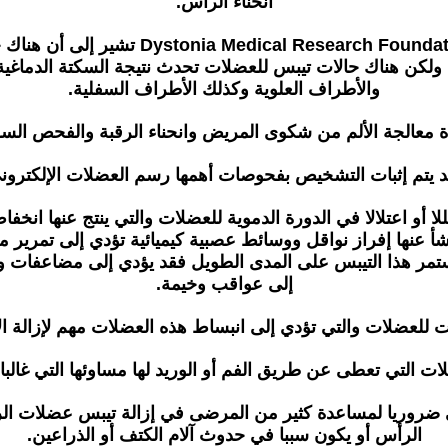
انحناء الرأس.
ثة، ولكن هناك حالات تيبس للعضلات تحدث نتيجة السكتة الدماغي
والأطراف العلوية وكذلك الأطراف السفلية.
معالجة الألم من شكوى المريض وانحناء الرقبة والفحص السرير
 يتم إثبات التشخيص بفحوصات أهمها رسم العضلات الإلكترون
ا أو اعتلالا في الدورة الدموية للعضلات والتي ينتج عنها انخ
ينشأ عنها إفراز نواقل ووسائط عصبية كيميائية تؤدي إلى تمرير
 استمر هذا التيبس على المدى الطويل فقد يؤدي إلى مضاعفات 
إلى عواقب وخيمة.
ت للعضلات والتي تؤدي إلى انبساط هذه العضلات مهم لإزالة 
 التي تعطى عن طريق الفم أو الوريد لها مساوئها التي غالبا
ي ضروريا لمساعدة كثير من المرضى في إزالة تيبس عضلات الر
الرأس أو يكون سببا في حدوث آلام الكتف أو الذراعين.