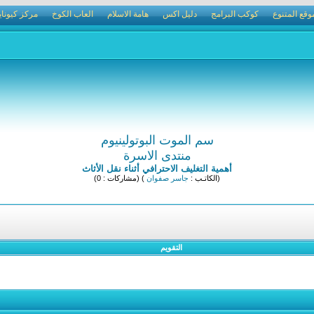
وقع المتنوع
كوكب البرامج
دليل اكس
هامة الاسلام
العاب الكوخ
مركز كيوناي
سم الموت البوتولينيوم
منتدى الاسرة
أهمية التغليف الاحترافي أثناء نقل الأثاث
(الكاتـب :
جاسر صفوان
) (مشاركات : 0)
التقويم