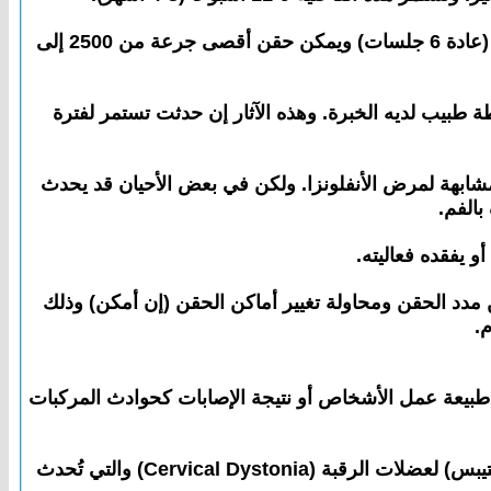
ولاستمرار فاعلية إزالة الآلام لا بد من تتابع إعادة حقن هذا العقار على فترات تتراوح مابين 3-4 أشهر، تعطي في جلسات (عادة 6 جلسات) ويمكن حقن أقصى جرعة من 2500 إلى
سطة طبيب لديه الخبرة. وهذه الآثار إن حدثت تستمر لفترة
ابهة لمرض الأنفلونزا. ولكن في بعض الأحيان قد يحدث
الفم.
 يفقده فعاليته.
ن مدد الحقن ومحاولة تغيير أماكن الحقن (إن أمكن) وذلك
م.
يجة طبيعة عمل الأشخاص أو نتيجة الإصابات كحوادث المركبات
ويعتبر العلاج بعقار البوتولينيوم مفيدا لكثير من الحالات وأكيدا في علاج الآلام التي تنشأ عن الانقباض اللاإرادي المستمر (التيبس) لعضلات الرقبة (Cervical Dystonia) والتي تُحدث