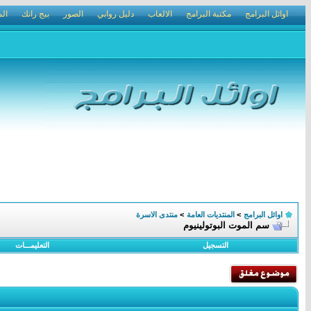
اوائل البرامج
مكتبة البرامج
الالعاب
دليل روابي
الصور
بيج رانك
الم
اوائل البرامج
>
المنتديات العامة
>
منتدى الاسرة
سم الموت البوتولينيوم
التسجيل
التعليمـــات