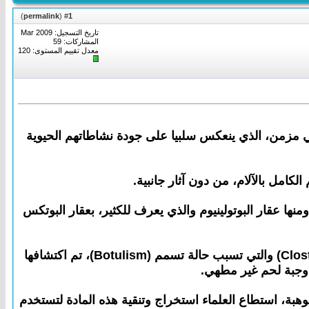
)
permalink
(
1
#
تاريخ التسجيل: Mar 2009
المشاركات: 59
معدل تقييم المستوى:
120
صحي مزمن، الذي ينعكس سلبيا على جودة نشاطاتهم الحيوية
كامل بالآلام، من دون آثار جانبية.
نها عقار البوتولينيوم والذي يعرف للكثير، بعقار البوتكس
والاسم العلمي هو البوتولينيوم، وهو بروتين يتم استخراجه من بكتريا تسمى الكلوستريديا الوشيقية (Clostridium Botulinum) والتي تسبب حالة تسمم (Botulism)، تم اكتشافها
 ألمانيا. وبالموهبة، استطاع العلماء استخراج وتنقية هذه المادة لتستخدم