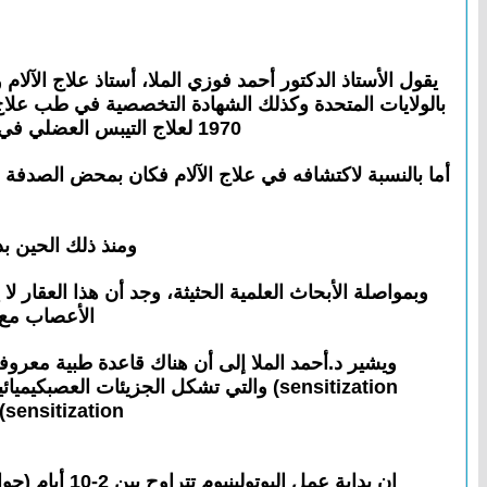
يقول الأستاذ الدكتور أحمد فوزي الملا، أستاذ علاج الآلا
1970 لعلاج التيبس العضلي في جسم الإنسان، ثم استخدم في عمليات التجميل وإزالة التعرق وبعض أمراض عضلات العيون.
أما بالنسبة لاكتشافه في علاج الآلام فكان بمحض الصدفة 
ومنذ ذلك الحين بد
الأعصاب مع ا
sensitization) لإشارات الألم المتكررة من الأنسجة الطرفية للجسم مما يسبب تثبيط الآلام».
إن بداية عمل البوتولينيوم تتراوح بين 2-10 أيام (حوالي أسبوع) وتصل أقصاها من 4-10 أسابيع من حيث فاعلية التأثير. وتستمر هذه الفاعلية 9-11 أسبوعا (3-4 أشهر).