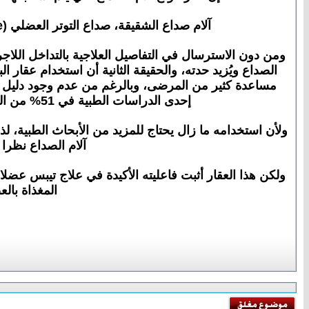
آلام صداع الشقيقة، صداع التوتر العضلي (Tension type)، الصداع العنقودي (Cluster headache) ، الصداع العنقي (Cervicogenic headache).
ومن دون الاسترسال في التفاصيل العلاجية بالتداخل اللاجر
الصداع ويُزيد حدته، والحقيقة الثانية أن استخدام عقار ا
مساعدة كثير من المرضى، وبالرغم من عدم وجود دليل طب
إحدى الدراسات الطبية في 51% من المرضى لمدة قد تصل إلى أربعة أشهر، ولكن وجد أنه قد يتسبب في ارتخاء مؤقت للحواجب والجفون.
ولأن استخدامه ما زال يحتاج للمزيد من الأبحاث الطبية، 
آلام الصداع نظرا 
ولكن هذا العقار أثبت فاعليته الأكيدة في علاج تيبس عضل
المغذاة با