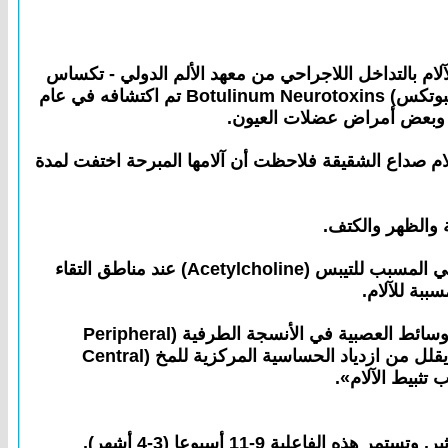
لآلام بالتداخل اللاجراحي من معهد الألم الدولي - تكساس
بالولايات المتحدة وكذلك الشهادة التخصصية في طب علاج الألم من جامعة كارديف ـ المملكة المتحدة، أن البوتولينيوم (البوتكس) Botulinum Neurotoxins تم اكتشافه في عام
لام صداع الشقيقة فلاحظت أن آلامها المبرحة اختفت لمدة
ة والظهر والكتف.
وبمواصلة الأبحاث العلمية الحثيثة، وجد أن هذا العقار لا يسبب فقط ارتخاء العضلات المتيبسة بمنع إفراز الناقل الكيميائي المسبب للتيبس (Acetylcholine) عند مناطق التقاء
ببة للآلام.
ويشير د.أحمد الملا إلى أن هناك قاعدة طبية معروفة في طب وعلم معالجة الألم تقول: «إن منع إفراز النواقل والوسائط العصبية في الأنسجة الطرفية (Peripheral
sensitization) والتي تشكل الجزيئات العصبكيميائية النشيطة والمزامنة لإرسال إشارات الألم إلى الدماغ، يُحد أو يقلل من ازدياد الحساسية المركزية للمخ (Central