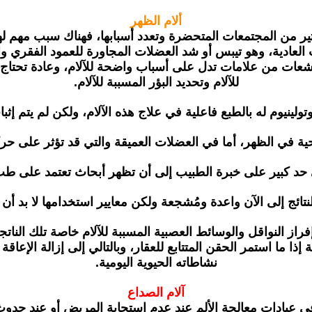
ألام الظهر
 كثير من المجتمعات المتحضرة وتعدد أسبابها، فهناك سبب مهم له
لعادية، وهو تيبس أو شد العضلات المجاورة للعمود الفقري والت
الأشعات من علامات تدل على أسباب واضحة للآلام، وعادة تحت
للآلام وتحديد البؤر المسببة للآلام.
تولينيوم له بالطبع فاعلية في علاج هذه الآلام، ولكن لم يتم إثب
 في الظهر، أما في العضلات العميقة والتي قد تؤثر على حركة
ى حد كبير على خبرة الطبيب إلى أن تظهر أبحاث تعتمد على طب ال
نتائج إلى الآن واعدة ومُشجعة ولكن معايير استخدامها لا بد أ
فراز النواقل والوسائط العصبية المسببة للآلام خاصة تلك الناتج
ة إذا ما استمر الحقن المتتابع للعقار، وبالتالي إلى إزالة الإع
نشاطاته الحيوية اليومية.
آلام الصداع
ا في عيادات معالجة الألم عند عدم استجابة المريض أو عند حدوث 