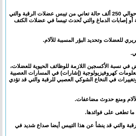
هناك إحصائية من الولايات المتحدة الأميركية لمؤسسة Dystonia Medical Research Foundation تشير إلى أن هناك حوالي 250 ألف حالة تعاني من تيبس عضلات الرقبة والتي
ة أو إصابات الدماغ والتي تُحدث تيبسا في عضلات الكتف
ي للعضلات وتحديد البؤر المسببة للآلام.
ي.
فاض في نسبة الأكسجين اللازمة للوظائف الحيوية للعضلات،
 معلومات كهروفيزيولوجية (إشارات) في المسارات العصبية
وتغييرات في النخاع الشوكي العصبي للرقبة والتي قد تؤدي
الآلام ومنع حدوث مضاعفات.
 ما تطغى على فوائدها.
قبة والتي قد ينشأ عن هذا التيبس أيضا صداع شديد في