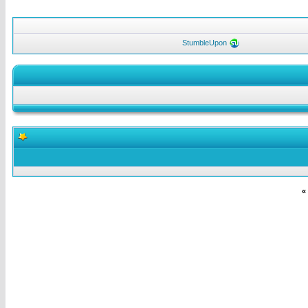
StumbleUpon
»