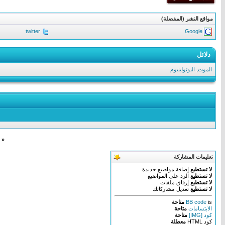
مواقع النشر (المفضلة)
twitter
Google
دلائل
الموت
,
البوتولينيوم
«
تعليمات المشاركة
لا تستطيع
إضافة مواضيع جديدة
لا تستطيع
الرد على المواضيع
لا تستطيع
إرفاق ملفات
لا تستطيع
تعديل مشاركاتك
is
BB code
متاحة
الابتسامات
متاحة
كود [IMG]
متاحة
كود HTML
معطلة