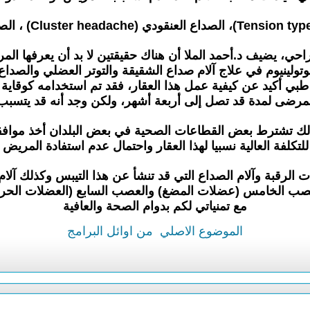
احي، يضيف د.أحمد الملا أن هناك حقيقتين لا بد أن يعرفها الم
لبوتولينيوم في علاج آلام صداع الشقيقة والتوتر العضلي والصدا
ي أكيد عن كيفية عمل هذا العقار، فقد تم استخدامه كوقاية 
لذلك تشترط بعض القطاعات الصحية في بعض البلدان أخذ موافق
للتكلفة العالية نسبيا لهذا العقار واحتمال عدم استفادة المريض
ات الرقبة وآلام الصداع التي قد تنشأ عن هذا التيبس وكذلك آ
لعصب الخامس (عضلات المضغ) والعصب السابع (العضلات الحركي
مع تمنياتي لكم بدوام الصحة والعافية
الموضوع الاصلي
من اوائل البرامج