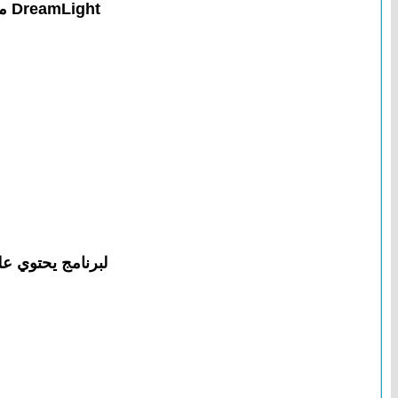
DreamLight مع محرر الصور ، وبمجرد النقر على الفأرة بسيطة ، يمكنك إضافة الحلم الآثار :
لبرنامج يحتوي ع