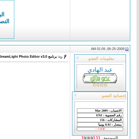
الب
التص
06-25-2009, 01:09 AM
رد: برنامج DreamLight Photo Editor v3.0
معلومات العضو
عبد الهادي
إحصائية العضو
المستوى:
11 [
]