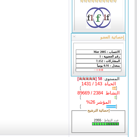
إحصائية العضو
المستوى:
58 [
]
الحياة 143 / 1431
النشاط 2384 / 89669
المؤشر 26%
إحصائية الترشيح
عدد النقاط :
2355