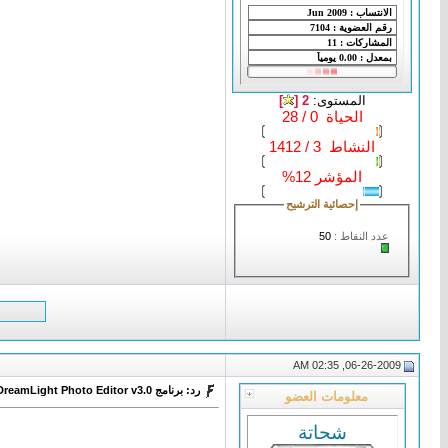
المستوى:
2 [
]
الحياة 0 / 28
النشاط 3 / 1412
المؤشر 12%
إحصائية الترشيح
عدد النقاط :
50
06-26-2009, 02:35 AM
رد: برنامج DreamLight Photo Editor v3.0
معلومات العضو
شحاتة