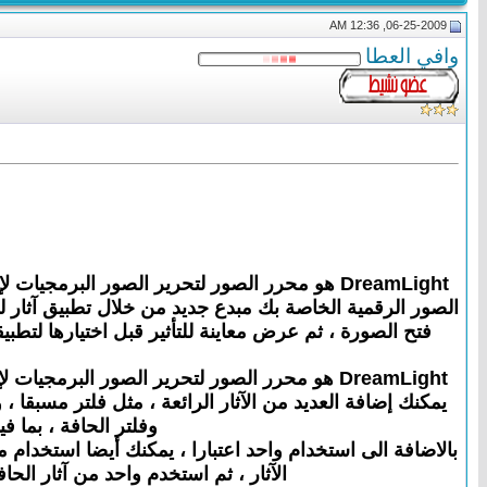
06-25-2009, 12:36 AM
وافي العطا
DreamLight هو محرر الصور لتحرير الصور البرم
فتح الصورة ، ثم عرض معاينة للتأثير قبل اختيارها لت
يمكنك إضافة العديد من الآثار الرائعة ، مثل فلتر مسبقا
وفلتر الحافة ، بما فيها جميع آثار متعددة. ه
بالاضافة الى استخدام واحد اعتبارا ، يمكنك أيضا استخدام 
الآثار ، ثم استخدم واحد من آثار ال