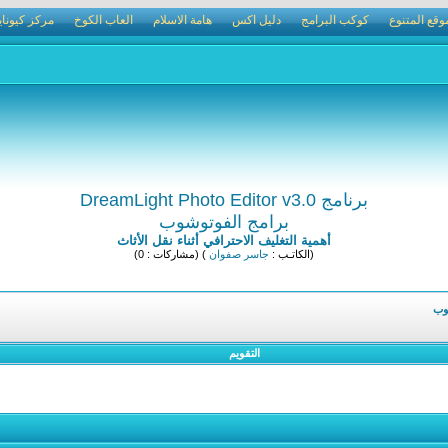
وقع المتنوع
كوكب البرامج
دليل اكس
هامة الاسلام
العاب الكوخ
مركز كيوناي
برنامج DreamLight Photo Editor v3.0
برامج الفوتوشوب
أهمية التغليف الاحترافي أثناء نقل الأثاث
(الكاتـب :
جاسر صفوان
) (مشاركات : 0)
وب
التقويم