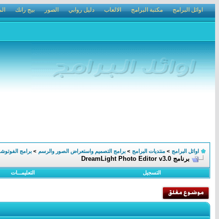
اوائل البرامج
مكتبة البرامج
الالعاب
دليل روابي
الصور
بيج رانك
الم
اوائل البرامج
>
منتديات البرامج
>
برامج التصميم واستعراض الصور والرسم
>
برامج الفوتوش
برنامج DreamLight Photo Editor v3.0
التسجيل
التعليمـــات