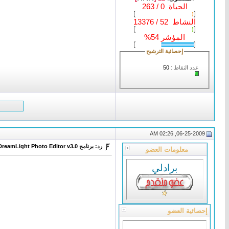
الحياة 0 / 263
النشاط 52 / 13376
المؤشر 54%
إحصائية الترشيح
عدد النقاط :
50
06-25-2009, 02:26 AM
رد: برنامج DreamLight Photo Editor v3.0
معلومات العضو
برادلي
إحصائية العضو