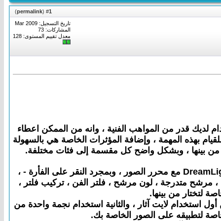
)
permalink
(
1
#
تاريخ التسجيل: Mar 2009
المشاركات: 73
معدل تقييم المستوى:
128
ما دام لديك قدر من المواهب الفنية ، وانه من الممكن اعطاء
حرر الصور هو برنامج مخصص لمساعدتك للقيام بهذه المهمة ، وإضافة المؤثرات الخاصة هي بالسهولة
ر من بينها ، وبشكل واضح كل مقسمة إلى فئات مختلفة.
DreamLight هو محرر الصور لتحرير الصور البرمجيات لإضافة الكثير من الآثار على حلم الصور الرقمية الخاصة بك. DreamLight مع محرر الصور ، وبمجرد النقر على الفأرة - ،
 ، مرشح متدرجة ، لون مرشح ، فلتر الفن ، تركيب فلتر ،
أول استخدام لايت آثار ، والثانية استخدام نجمة واحدة من
خاصة لتطبيقه على الصور الخاصة بك.