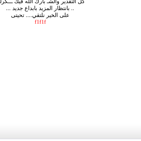
كل التقدير والشـ بارك الله فيك ـــكر
.. بانتظار المزيد بابداع جديد ...
على الخير نلتقي.... تحيتى
f1f1f