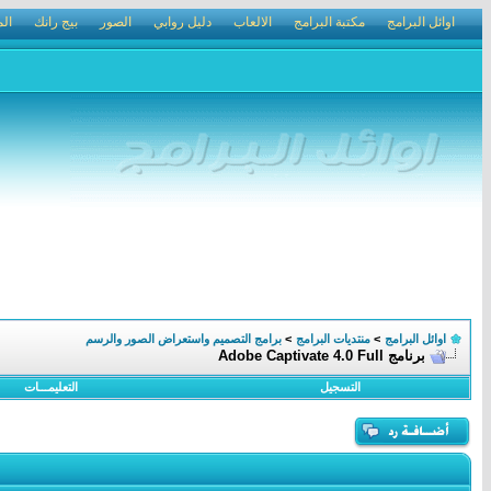
اوائل البرامج
مكتبة البرامج
الالعاب
دليل روابي
الصور
بيج رانك
الم
اوائل البرامج
>
منتديات البرامج
>
برامج التصميم واستعراض الصور والرسم
برنامج Adobe Captivate 4.0 Full
التسجيل
التعليمـــات