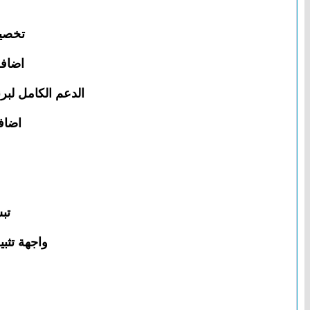
تخصيص
اضافة
الدعم الكامل لبرنامج PowerPoint ليتزامن مع soft PowerPoint 2007
اضاف
تب
واجهة تثب