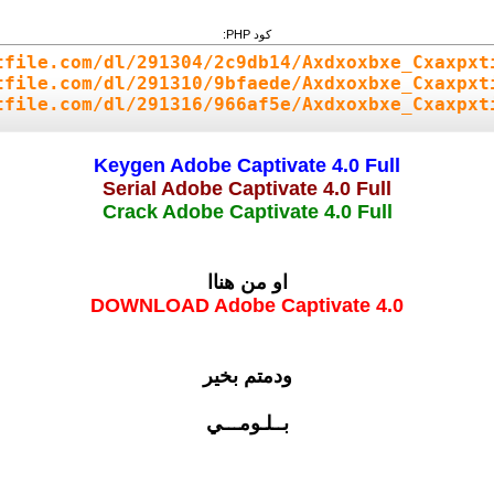
كود PHP:
tfile.com/dl/291304/2c9db14/Axdxoxbxe_Cxaxpxt
tfile.com/dl/291310/9bfaede/Axdxoxbxe_Cxaxpxt
tfile.com/dl/291316/966af5e/Axdxoxbxe_Cxaxpx
Keygen Adobe Captivate 4.0 Full
Serial Adobe Captivate 4.0 Full
Crack Adobe Captivate 4.0 Full
او من هناا
DOWNLOAD Adobe Captivate 4.0
ودمتم بخير
بــلـومـــي
.......................................