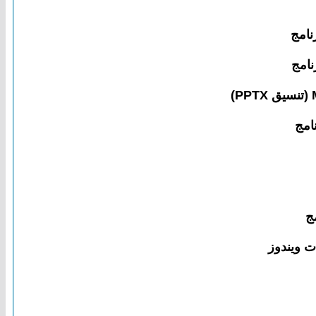
نامج
نامج
امج
ج
ت ويندوز