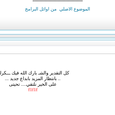
الموضوع الاصلي
من اوائل البرامج
كل التقدير والشـ بارك الله فيك ـــكر
.. بانتظار المزيد بابداع جديد ...
على الخير نلتقي.... تحيتى
f1f1f