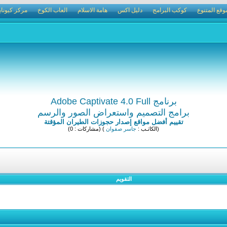
وقع المتنوع
كوكب البرامج
دليل اكس
هامة الاسلام
العاب الكوخ
مركز كيوناي
برنامج Adobe Captivate 4.0 Full
برامج التصميم واستعراض الصور والرسم
تقييم أفضل مواقع إصدار حجوزات الطيران المؤقتة
(الكاتـب :
جاسر صفوان
) (مشاركات : 0)
التقويم