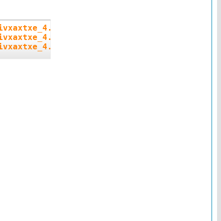
ivxaxtxe_4.0_Kxexymaker_by_mechodownload.part
ivxaxtxe_4.0_Kxexymaker_by_mechodownload.part
tivxaxtxe_4.0_Kxexymaker_by_mechodownload.par