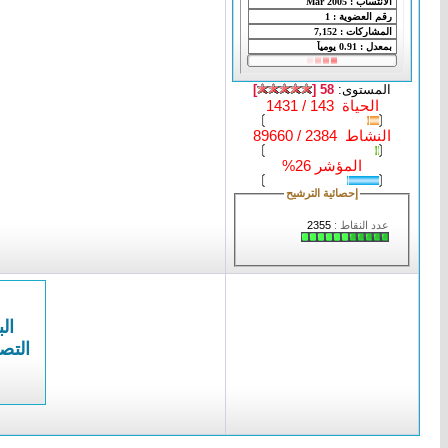
المستوى:
58 [
]
الحياة 143 / 1431
النشاط 2384 / 89660
المؤشر 26%
إحصائية الترشيح
عدد النقاط :
2355
الب
التص