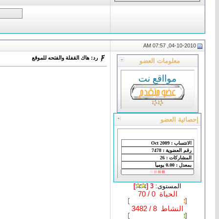
04-10-2010, 07:57 AM
رد: هاك القفلة والفتحه للموقع
معلومات العضو
موااقع نت
إحصائية العضو
المستوى:
3 [
]
الحياة 0 / 70
النشاط 8 / 3482