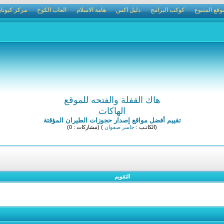
وقع المتنوع
كوكب البرامج
دليل اكس
هامة الاسلام
العاب الكوخ
مركز كيوناي
هاك القفلة والفتحه للموقع
الهاكات
تقييم أفضل مواقع إصدار حجوزات الطيران المؤقتة
(الكاتـب :
جاسر صفوان
) (مشاركات : 0)
التقويم