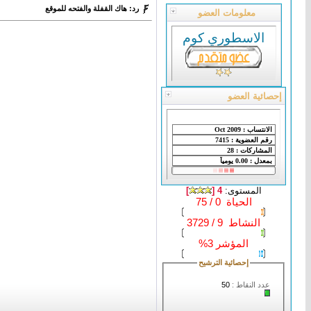
رد: هاك القفلة والفتحه للموقع
معلومات العضو
الاسطوري كوم
إحصائية العضو
المستوى:
4 [
]
الحياة 0 / 75
النشاط 9 / 3729
المؤشر 3%
إحصائية الترشيح
عدد النقاط :
50