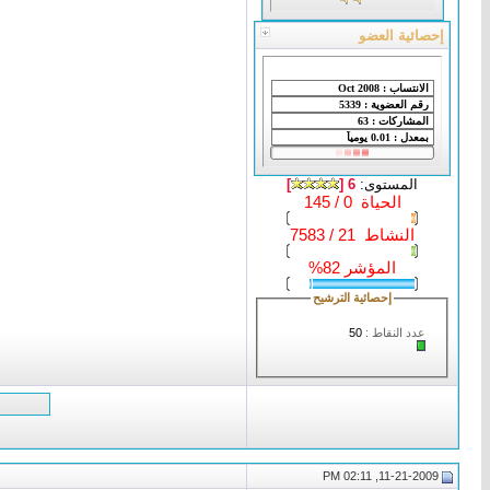
إحصائية العضو
المستوى:
6 [
]
الحياة 0 / 145
النشاط 21 / 7583
المؤشر 82%
إحصائية الترشيح
عدد النقاط :
50
11-21-2009, 02:11 PM