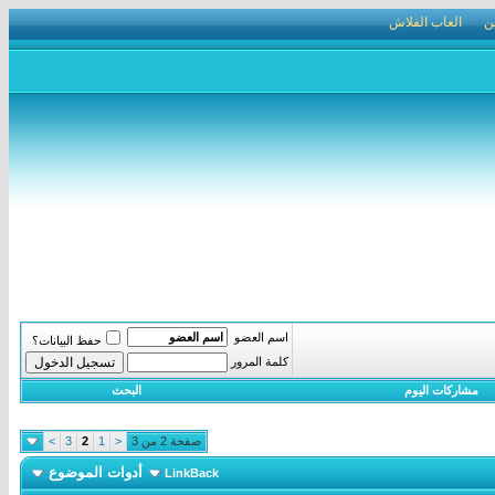
ن
العاب الفلاش
اسم العضو
حفظ البيانات؟
كلمة المرور
مشاركات اليوم
البحث
صفحة 2 من 3
<
1
2
3
>
أدوات الموضوع
LinkBack