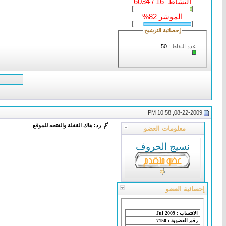
النشاط 16 / 6034
المؤشر 82%
إحصائية الترشيح
عدد النقاط :
50
08-22-2009, 10:58 PM
رد: هاك القفلة والفتحه للموقع
معلومات العضو
نسيج الحروف
إحصائية العضو