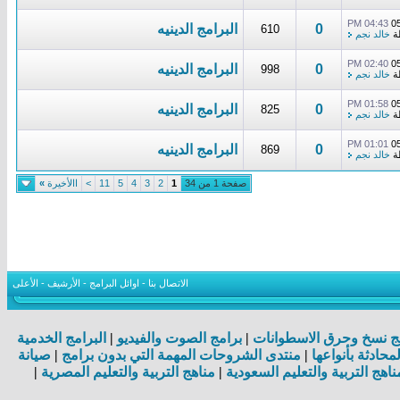
04:43 PM
0
0
البرامج الدينيه
610
ة
خالد نجم
02:40 PM
0
0
البرامج الدينيه
998
ة
خالد نجم
01:58 PM
0
0
البرامج الدينيه
825
ة
خالد نجم
01:01 PM
0
0
البرامج الدينيه
869
ة
خالد نجم
صفحة 1 من 34
1
2
3
4
5
11
>
االأخيرة
»
الاتصال بنا
-
اوائل البرامج
-
الأرشيف
-
الأعلى
ج نسخ وحرق الاسطوانات
|
برامج الصوت والفيديو
|
البرامج الخدمية
لمحادثة بأنواعها
|
منتدى الشروحات المهمة التي بدون برامج
|
صيانة
ناهج التربية والتعليم السعودية
|
مناهج التربية والتعليم المصرية
|