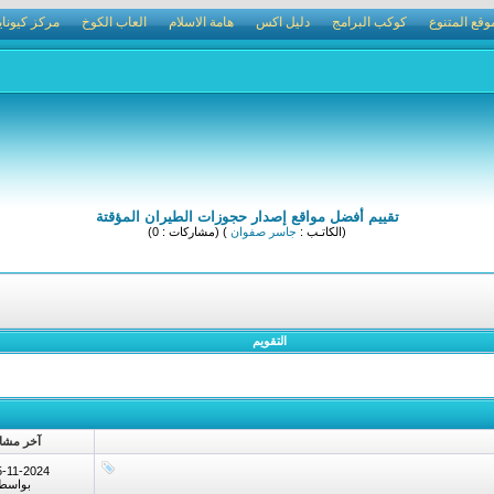
وقع المتنوع
كوكب البرامج
دليل اكس
هامة الاسلام
العاب الكوخ
مركز كيوناي
تقييم أفضل مواقع إصدار حجوزات الطيران المؤقتة
(الكاتـب :
جاسر صفوان
) (مشاركات : 0)
التقويم
آخر مشا
5-11-2024
بواسط