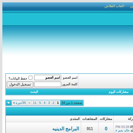
ن
العاب الفلاش
اسم العضو
حفظ البيانات؟
كلمة المرور
مشاركات اليوم
البحث
صفحة 1 من 34
1
2
3
4
5
11
>
االأخيرة
»
ركة
مشاركات
المشاهدات
المنتدى
03:28 PM
0
0
البرامج الدينيه
911
ة
خالد نجم