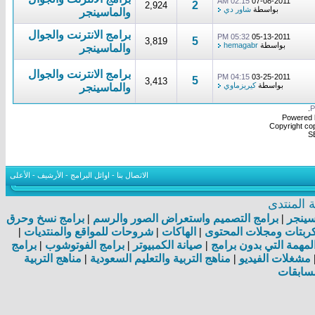
02:15 AM
07-08-2011
2
2,924
بواسطة
شاور دي
والماسينجر
برامج الانترنت والجوال
05:32 PM
05-13-2011
5
3,819
بواسطة
hemagabr
والماسينجر
برامج الانترنت والجوال
04:15 PM
03-25-2011
5
3,413
بواسطة
كيريزماوي
والماسينجر
.
Powered b
Copyright cop
S
الاتصال بنا
-
اوائل البرامج
-
الأرشيف
-
الأعلى
المنتدى
اسينجر
|
برامج التصميم واستعراض الصور والرسم
|
برامج نسخ وحرق
بتات ومجلات المحتوى
|
الهاكات
|
شروحات للمواقع والمنتديات
|
مهمة التي بدون برامج
|
صيانة الكمبيوتر
|
برامج الفوتوشوب
|
برامج
مشغلات الفيديو
|
مناهج التربية والتعليم السعودية
|
مناهج التربية
سابقات