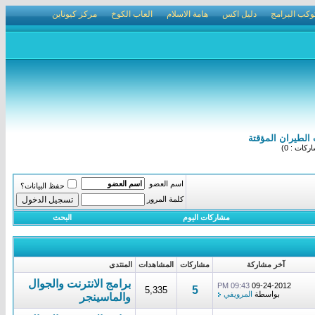
وكب البرامج
دليل اكس
هامة الاسلام
العاب الكوخ
مركز كيوناين
الطيران المؤقتة
كات : 0)
اسم العضو
حفظ البيانات؟
كلمة المرور
مشاركات اليوم
البحث
آخر مشاركة
مشاركات
المشاهدات
المنتدى
برامج الانترنت والجوال
09:43 PM
09-24-2012
5
5,335
بواسطة
المرويفي
والماسينجر