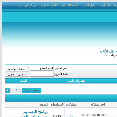
وكب البرامج
دليل اكس
هامة الاسلام
العاب الكوخ
مركز كيوناين
ء نقل الأثاث
كات : 0)
اسم العضو
حفظ البيانات؟
كلمة المرور
مشاركات اليوم
البحث
صفحة 1 من 2
1
2
>
آخر مشاركة
مشاركات
المشاهدات
المنتدى
برامج التصميم
03:01 PM
05-18-2012
5
واستعراض الصور
6,712