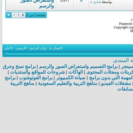
واستعراض الصور
3,677
بواسطة
فـادي
والرسم
صفحة 1 من 2
1
2
>
.
Powered b
Copyright cop
S
الاتصال بنا
-
اوائل البرامج
-
الأرشيف
-
الأعلى
المنتدى
اسينجر
|
برامج التصميم واستعراض الصور والرسم
|
برامج نسخ وحرق
بتات ومجلات المحتوى
|
الهاكات
|
شروحات للمواقع والمنتديات
|
مهمة التي بدون برامج
|
صيانة الكمبيوتر
|
برامج الفوتوشوب
|
برامج
مشغلات الفيديو
|
مناهج التربية والتعليم السعودية
|
مناهج التربية
سابقات