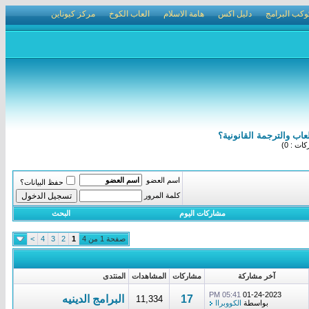
وكب البرامج
دليل اكس
هامة الاسلام
العاب الكوخ
مركز كيوناين
اب والترجمة القانونية؟
ت : 0)
اسم العضو
حفظ البيانات؟
كلمة المرور
مشاركات اليوم
البحث
صفحة 1 من 4
1
2
3
4
>
آخر مشاركة
مشاركات
المشاهدات
المنتدى
05:41 PM
01-24-2023
17
البرامج الدينيه
11,334
بواسطة
الكووبراا