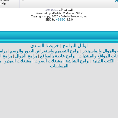
25-2010
بواس
الساعة الآن
02:10 AM
.
Powered by vBulletin™ Version 3.8.7
Copyright copy; 2026 vBulletin Solutions, Inc
SEO by
vBSEO
3.6.0
اوائل البرامج
|
خريطة المنتدى
ت والجوال والماسينجر
|
برامج التصميم واستعراض الصور والرسم
|
برام
ت للمواقع والمنتديات
|
برامج خاصة بالمواقع
|
برامج الجوال
|
برامج ا
|
الكتب الدينية
|
برامج الشاشة
|
مشغلات الصوت
|
مشغلات الفيديو
|
م
المسابقات