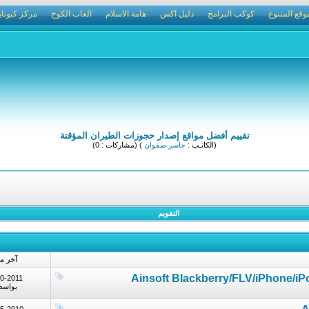
وقع المتنوع
كوكب البرامج
دليل اكس
هامة الاسلام
العاب الكوخ
مركز كيوناي
تقييم أفضل مواقع إصدار حجوزات الطيران المؤقتة
(الكاتـب :
جاسر صفوان
) (مشاركات : 0)
التقويم
آخر م
0-2011
بواس