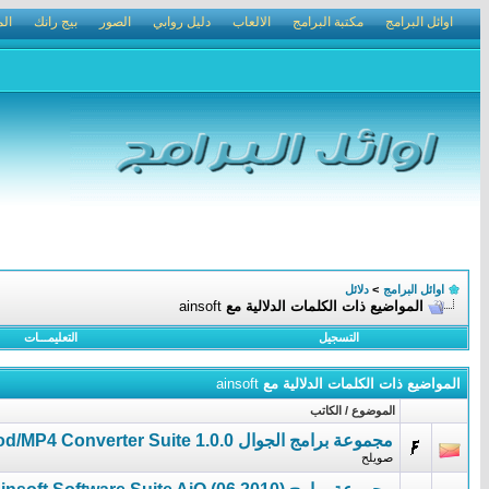
اوائل البرامج
مكتبة البرامج
الالعاب
دليل روابي
الصور
بيج رانك
الم
اوائل البرامج
>
دلائل
المواضيع ذات الكلمات الدلالية مع
ainsoft
التسجيل
التعليمـــات
المواضيع ذات الكلمات الدلالية مع
ainsoft
الموضوع / الكاتب
مجموعة برامج الجوال Ainsoft Blackberry/FLV/iPhone/iPod/MP4 Converter Suite 1.0.0
صويلح