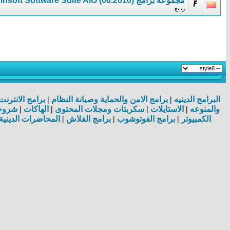
مجموعة برامج Ainsoft Software Suite AiO (06.2010)
ربـيع
البرامج الدينيه
|
برامج الامن والحماية وصيانة النظام
|
برامج الانترن
والمنوعه
|
الاستايلات
|
سكربتات ومجلات المحتوى
|
الهاكات
|
شروحا
الكمبيوتر
|
برامج الفوتوشوب
|
برامج الفلاش
|
المحاضرات الدينية