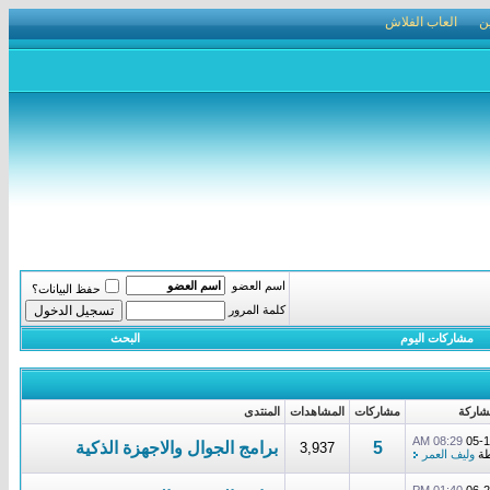
ن
العاب الفلاش
اسم العضو
حفظ البيانات؟
كلمة المرور
مشاركات اليوم
البحث
شاركة
مشاركات
المشاهدات
المنتدى
08:29 AM
05-1
5
برامج الجوال والاجهزة الذكية
3,937
طة
وليف العمر