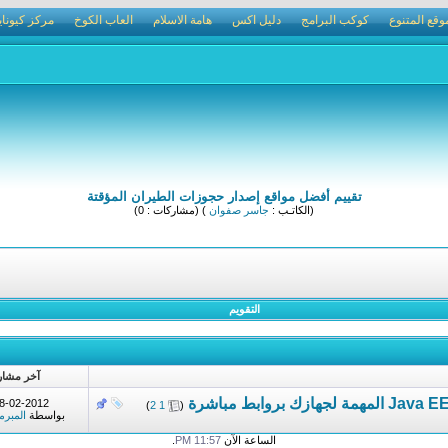
وقع المتنوع
كوكب البرامج
دليل اكس
هامة الاسلام
العاب الكوخ
مركز كيوناي
تقييم أفضل مواقع إصدار حجوزات الطيران المؤقتة
(الكاتـب :
جاسر صفوان
) (مشاركات : 0)
التقويم
آخر مشار
‏
8-02-2012
)
2
1
(
بواسطة
المبر
الساعة الآن
11:57 PM
.