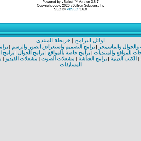
Powered by vBulletin™ Version 3.8.7
Copyright copy; 2026 vBulletin Solutions, Inc
SEO by
vBSEO
3.6.0
اوائل البرامج
|
خريطة المنتدى
ت والجوال والماسينجر
|
برامج التصميم واستعراض الصور والرسم
|
برام
ت للمواقع والمنتديات
|
برامج خاصة بالمواقع
|
برامج الجوال
|
برامج ا
|
الكتب الدينية
|
برامج الشاشة
|
مشغلات الصوت
|
مشغلات الفيديو
|
م
المسابقات