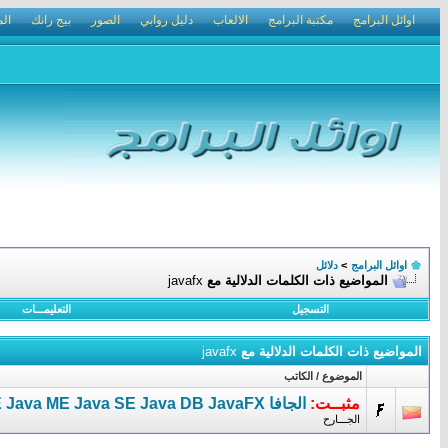
اوائل البرامج
مكتبة البرامج
الالعاب
دليل روابي
الصور
بيج رانك
الم
اوائل البرامج
>
دلائل
المواضيع ذات الكلمات الدلالية مع
javafx
التسجيل
التعليمـــات
المواضيع ذات الكلمات الدلالية مع
javafx
الموضوع / الكاتب
مثبــت:
الجافا Java EE Java ME Java SE Java DB JavaFX المهمة لجهازك بروابط مباشرة
الجـــارح