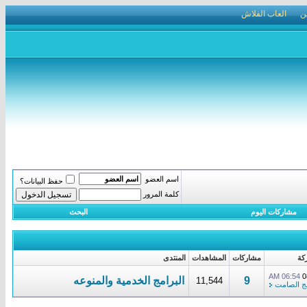
ن
العاب الفلاش
اسم العضو
حفظ البيانات؟
كلمة المرور
مشاركات اليوم
البحث
كة
مشاركات
المشاهدات
المنتدى
06:54 AM
0
9
البرامج الخدمية والمنوعه
11,544
مج الصامت