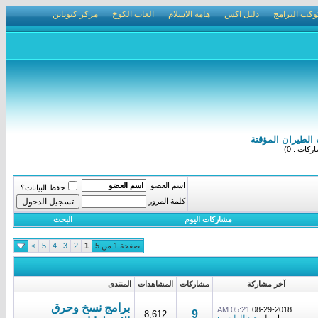
وكب البرامج
دليل اكس
هامة الاسلام
العاب الكوخ
مركز كيوناين
الطيران المؤقتة
كات : 0)
اسم العضو
حفظ البيانات؟
كلمة المرور
مشاركات اليوم
البحث
صفحة 1 من 5
1
2
3
4
5
>
آخر مشاركة
مشاركات
المشاهدات
المنتدى
برامج نسخ وحرق
05:21 AM
08-29-2018
9
8,612