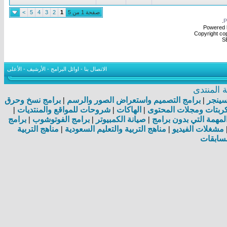
صفحة 1 من 5
1
2
3
4
5
>
.
Powered b
Copyright cop
S
الاتصال بنا
-
اوائل البرامج
-
الأرشيف
-
الأعلى
المنتدى
اسينجر
|
برامج التصميم واستعراض الصور والرسم
|
برامج نسخ وحرق
بتات ومجلات المحتوى
|
الهاكات
|
شروحات للمواقع والمنتديات
|
مهمة التي بدون برامج
|
صيانة الكمبيوتر
|
برامج الفوتوشوب
|
برامج
مشغلات الفيديو
|
مناهج التربية والتعليم السعودية
|
مناهج التربية
سابقات