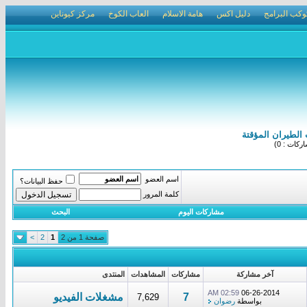
وكب البرامج
دليل اكس
هامة الاسلام
العاب الكوخ
مركز كيوناين
الطيران المؤقتة
كات : 0)
اسم العضو
حفظ البيانات؟
كلمة المرور
مشاركات اليوم
البحث
صفحة 1 من 2
1
2
>
آخر مشاركة
مشاركات
المشاهدات
المنتدى
02:59 AM
06-26-2014
7
مشغلات الفيديو
7,629
بواسطة
رضوان