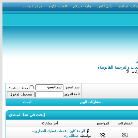
وكب البرامج
دليل اكس
هامة الاسلام
العاب الكوخ
مركز كيوناين
ه
اب والترجمة القانونية؟
ت : 0)
اسم العضو
حفظ البيانات؟
كلمة المرور
مشاركات اليوم
البحث
إبحث في هذا المنتدى
المشاركات
المواضيع
آخر مشاركة
الواحة كلين | خدمات تسليك المجاري...
32
261
بواسطة
عبدالله رخاا