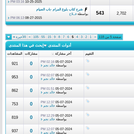
03:16 PM
10-25-2025
شرح كتاب بلوغ المرام -باب الصيام
543
2,702
بواسطة
فــلاح
06:13 PM
08-27-2015
صفحة 5 من 118
<
1
2
3
4
5
6
7
8
9
15
55
105
>
االأخيرة
»
أدوات المنتدى
إبحث في هذا المنتدى
التقييم
آخر مشاركة
مشاركات
المشاهدات
02:16 PM
05-07-2024
0
921
بواسطة
خالد نجم
02:07 PM
05-07-2024
0
953
بواسطة
خالد نجم
01:51 PM
05-07-2024
0
862
بواسطة
خالد نجم
12:37 PM
05-07-2024
0
753
بواسطة
خالد نجم
12:29 PM
05-07-2024
0
819
بواسطة
خالد نجم
12:07 PM
05-07-2024
0
937
بواسطة
خالد نجم