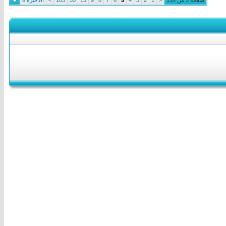
صفحة 5 من 118
<
1
2
3
4
5
6
7
8
9
15
55
105
>
االأخيرة
»