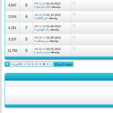
11:25 PM
01-24-2012
5
4,547
بواسطة
اوائل البرامج
02:49 AM
01-10-2012
4
3,014
بواسطة
خير الكلام
12:28 AM
01-08-2012
7
4,251
بواسطة
رائد الهمس
05:17 AM
01-05-2012
5
3,237
بواسطة
دين وسلف
02:13 AM
01-01-2012
5
11,762
بواسطة
ابو منــــادي
صفحة 2 من 11
<
1
2
3
4
5
6
>
االأخيرة
»