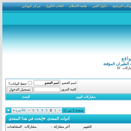
وكب البرامج
دليل اكس
هامة الاسلام
العاب الكوخ
مركز كيوناين
واقع
الطيران المؤقتة
كات : 0)
اسم العضو
حفظ البيانات؟
كلمة المرور
مشاركات اليوم
البحث
صفحة 2 من 11
<
1
2
3
4
5
6
>
االأخيرة
»
أدوات المنتدى
إبحث في هذا المنتدى
التقييم
آخر مشاركة
مشاركات
المشاهدات