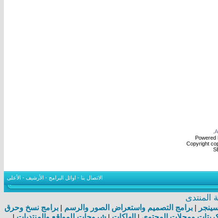
.
Powered b
Copyright cop
S
الاتصال بنا
-
اوائل البرامج
-
الأرشيف
-
الأعلى
المنتدى
اسينجر
|
برامج التصميم واستعراض الصور والرسم
|
برامج نسخ وحرق
بتات ومجلات المحتوى
|
الهاكات
|
شروحات للمواقع والمنتديات
|