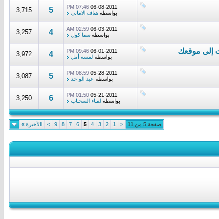
07:46 PM
06-08-2011
5
3,715
بواسطة
هتاف الاماني
02:59 AM
06-03-2011
4
3,257
بواسطة
سما كول
09:46 PM
06-01-2011
4
3,972
بواسطة
لمسة أمل
08:59 PM
05-28-2011
5
3,087
بواسطة
عبد الواحد
01:50 PM
05-21-2011
6
3,250
بواسطة
لقـاء السحـاب
صفحة 5 من 11
<
1
2
3
4
5
6
7
8
9
>
االأخيرة
»