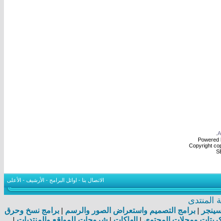
.
Powered b
Copyright cop
S
الاتصال بنا
-
اوائل البرامج
-
الأرشيف
-
الأعلى
المنتدى
اسينجر
|
برامج التصميم واستعراض الصور والرسم
|
برامج نسخ وحرق
بتات ومجلات المحتوى
|
الهاكات
|
شروحات للمواقع والمنتديات
|