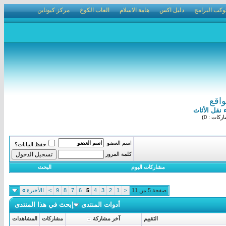
وكب البرامج
دليل اكس
هامة الاسلام
العاب الكوخ
مركز كيوناين
واقع
ء نقل الأثاث
كات : 0)
اسم العضو
حفظ البيانات؟
كلمة المرور
مشاركات اليوم
البحث
صفحة 5 من 11
<
1
2
3
4
5
6
7
8
9
>
االأخيرة
»
أدوات المنتدى
إبحث في هذا المنتدى
التقييم
آخر مشاركة
مشاركات
المشاهدات