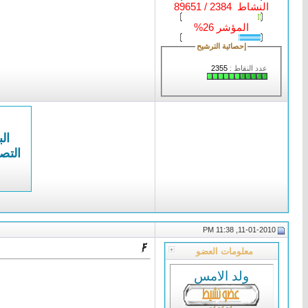
النشاط 2384 / 89651
المؤشر 26%
إحصائية الترشيح
عدد النقاط :
2355
الب
التص
11-01-2010, 11:38 PM
معلومات العضو
ولد الامس