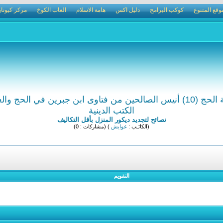
وقع المتنوع
كوكب البرامج
دليل اكس
هامة الاسلام
العاب الكوخ
مركز كيوناي
لحين من فتاوى ابن جبرين في الحج والعمرة
الكتب الدينية
نصائح لتجديد ديكور المنزل بأقل التكاليف
(الكاتـب :
غوايش
) (مشاركات : 0)
التقويم