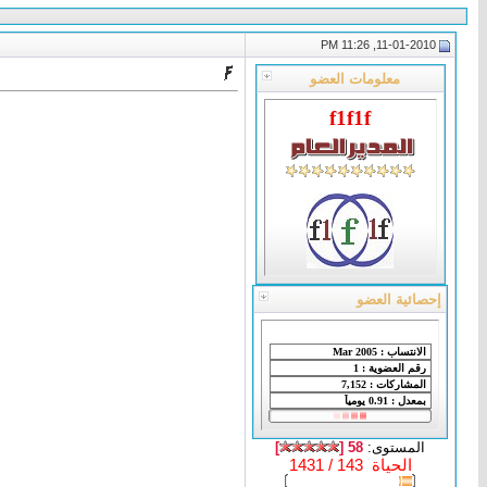
11-01-2010, 11:26 PM
معلومات العضو
f1f1f
إحصائية العضو
المستوى:
58 [
]
الحياة 143 / 1431