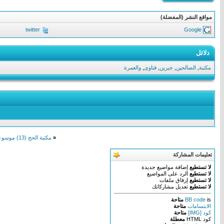
مواقع النشر (المفضلة)
twitter
Google
دلائل
مكتبة
,
الصالحين
,
جبرين
,
فتاوى
,
والعمرة
«
مكتبة الحج (13) موسوعة الأحاديث الضعيفة والموضوعة فى الحج والعمرة
تعليمات المشاركة
لا تستطيع
إضافة مواضيع جديدة
لا تستطيع
الرد على المواضيع
لا تستطيع
إرفاق ملفات
لا تستطيع
تعديل مشاركاتك
is
BB code
متاحة
الابتسامات
متاحة
كود [IMG]
متاحة
كود HTML
معطلة