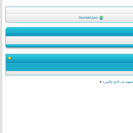
StumbleUpon
»