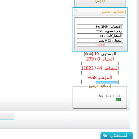
إحصائية العضو
المستوى:
10 [
]
الحياة 0 / 239
النشاط 44 / 11823
المؤشر 58%
إحصائية الترشيح
عدد النقاط :
153