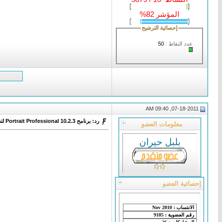
المؤشر 82%
إحصائية الترشيح
عدد النقاط :
50
07-18-2011, 09:40 AM
رد: برنامح Portrait Professional 10.2.3 لتحسين الصور
معلومات العضو
بلبل حيران
إحصائية العضو