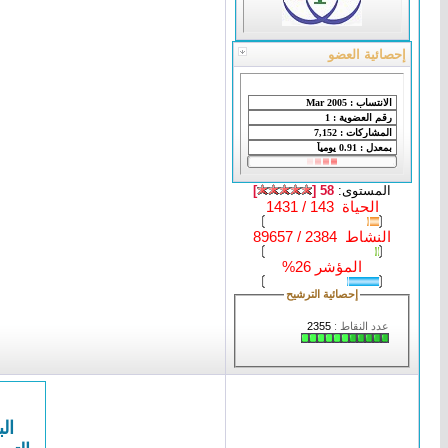
إحصائية العضو
المستوى:
58 [
]
الحياة 143 / 1431
النشاط 2384 / 89657
المؤشر 26%
إحصائية الترشيح
عدد النقاط :
2355
الب