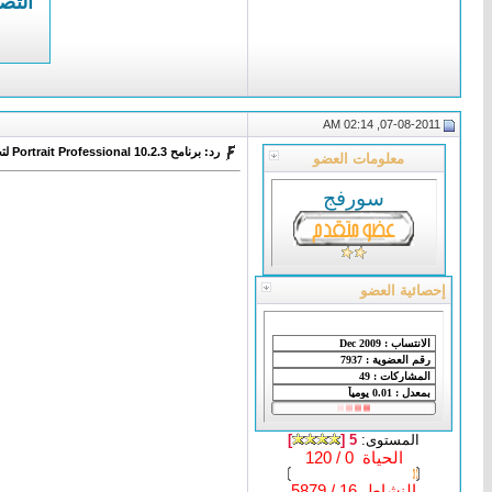
التص
07-08-2011, 02:14 AM
رد: برنامح Portrait Professional 10.2.3 لتحسين الصور
معلومات العضو
سورفج
إحصائية العضو
المستوى:
5 [
]
الحياة 0 / 120
النشاط 16 / 5879