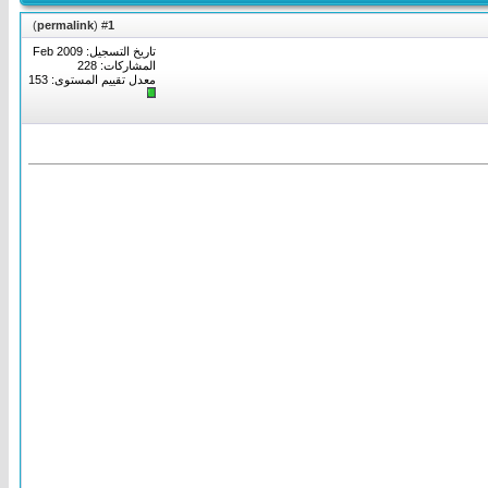
)
permalink
(
1
#
تاريخ التسجيل: Feb 2009
المشاركات: 228
معدل تقييم المستوى:
153