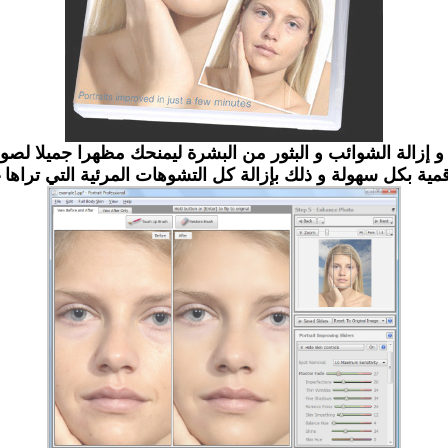
ن الصوروتجميل الوجه و إزالة الشوائب و البثور من البشرة ليمنحك مظهرا 
مية بكل سهولة و ذلك بإزالة كل التشوهات المرئية التي تراها