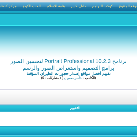
وقع المتنوع
كوكب البرامج
دليل اكس
هامة الاسلام
العاب الكوخ
مركز كيوناي
برنامح Portrait Professional 10.2.3 لتحسين الصور
برامج التصميم واستعراض الصور والرسم
تقييم أفضل مواقع إصدار حجوزات الطيران المؤقتة
(الكاتـب :
جاسر صفوان
) (مشاركات : 0)
التقويم