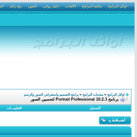
اوائل البرامج
مكتبة البرامج
الالعاب
دليل روابي
الصور
بيج رانك
الم
اوائل البرامج
>
منتديات البرامج
>
برامج التصميم واستعراض الصور والرسم
برنامح Portrait Professional 10.2.3 لتحسين الصور
التسجيل
التعليمـــات