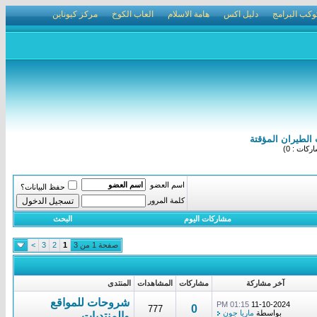
وكب البرامج
دليل اكس
هامة الاسلام
العاب الكوخ
مركز كيوناين
الطيران المؤقتة
كات : 0)
اسم العضو
حفظ البيانات؟
كلمة المرور
مشاركات اليوم
البحث
صفحة 1 من 3
1
2
3
>
آخر مشاركة
مشاركات
المشاهدات
المنتدى
شروحات للمواقع
01:15 PM
11-10-2024
0
777
بواسطة
ماريا جون
والمنتديات