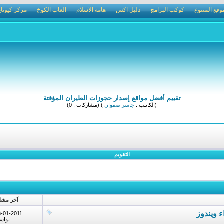
وقع المتنوع
كوكب البرامج
دليل اكس
هامة الاسلام
العاب الكوخ
مركز كيوناي
تقييم أفضل مواقع إصدار حجوزات الطيران المؤقتة
(الكاتـب :
جاسر صفوان
) (مشاركات : 0)
التقويم
آخر مشا
8-01-2011
بواس