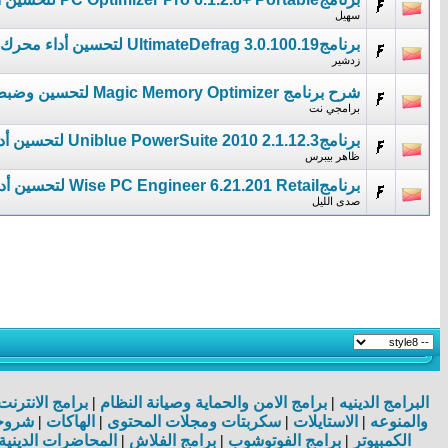
سهيل
برنامجUltimateDefrag 3.0.100.19 لتحسين أداء محرك القرص
زدشير
شرح برنامج Magic Memory Optimizer لتحسين وضبط ذاكرة النظام وتسريع رامات بالصورة
برامجي نت
برنامجUniblue PowerSuite 2010 2.1.12.3 لتحسين أداء الكمبيوتر
ظاهر بيبرس
برنامجWise PC Engineer 6.21.201 Retail لتحسين أداء جهازك
صدى الليل
البرامج الدينيه
|
برامج الامن والحماية وصيانة النظام
|
برامج الانترن
والمنوعه
|
الاستايلات
|
سكربتات ومجلات المحتوى
|
الهاكات
|
شروحا
الكمبيوتر
|
برامج الفوتوشوب
|
برامج الفلاش
|
المحاضرات الدينية