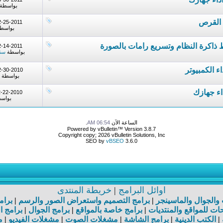
بواسطة
2-25-2011
بواسط
2-14-2011
بواسطة
سن
2-30-2010
بواسطة
2-22-2010
بواس
الساعة الآن
06:54 AM
.
Powered by vBulletin™ Version 3.8.7
Copyright copy; 2026 vBulletin Solutions, Inc
SEO by
vBSEO
3.6.0
اوائل البرامج
|
خريطة المنتدى
ت والجوال والماسينجر
|
برامج التصميم واستعراض الصور والرسم
|
برام
ت للمواقع والمنتديات
|
برامج خاصة بالمواقع
|
برامج الجوال
|
برامج ا
|
الكتب الدينية
|
برامج الشاشة
|
مشغلات الصوت
|
مشغلات الفيديو
|
م