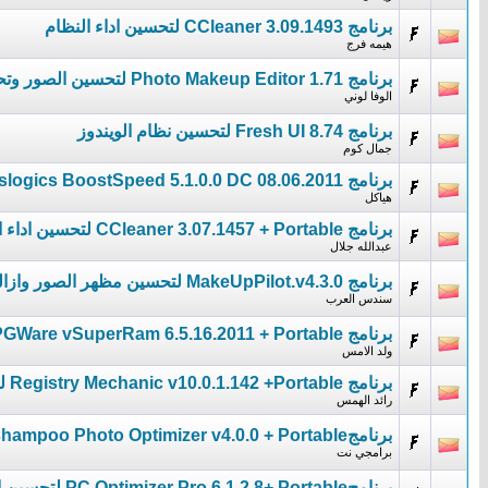
برنامج CCleaner 3.09.1493 لتحسين اداء النظام
هيمه فرج
برنامج Photo Makeup Editor 1.71 لتحسين الصور وتحريرها
الوفا لوني
برنامج Fresh UI 8.74 لتحسين نظام الويندوز
جمال كوم
برنامج Auslogics BoostSpeed 5.1.0.0 DC 08.06.2011 لتحسين اداء جهازك وسرعته
هياكل
برنامج CCleaner 3.07.1457 + Portable لتحسين اداء النظام
عبدالله جلال
برنامج MakeUpPilot.v4.3.0 لتحسين مظهر الصور وازالة الشوائب
سندس العرب
برنامج PGWare vSuperRam 6.5.16.2011 + Portable لتحسين استخدام الذاكرة
ولد الامس
برنامج Registry Mechanic v10.0.1.142 +Portable لتحسين أداء النظام
رائد الهمس
برنامجAshampoo Photo Optimizer v4.0.0 + Portable لتحسين جودة الصور
برامجي نت
برنامجPC Optimizer Pro 6.1.2.8+ Portable لتحسين اداء جهازك