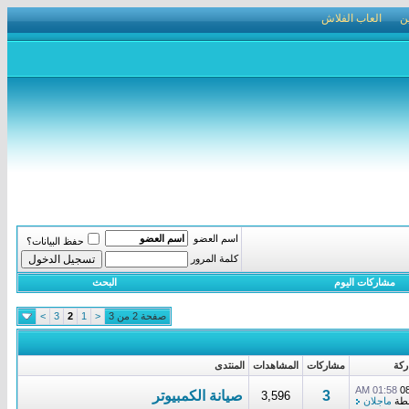
ن
العاب الفلاش
اسم العضو
حفظ البيانات؟
كلمة المرور
مشاركات اليوم
البحث
صفحة 2 من 3
<
1
2
3
>
ركة
مشاركات
المشاهدات
المنتدى
01:58 AM
0
3
صيانة الكمبيوتر
3,596
طة
ماجلان