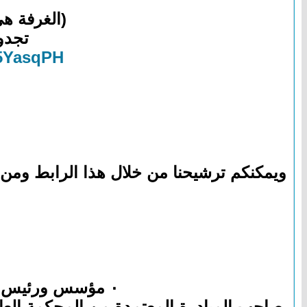
(الغرفة ه
تجدو
35YasqPH
ويمكنكم ترشيحنا من خلال هذا الرابط ومن خ
٠ مؤسس ورئيس مجلس إدارة الجمعية التعاونية للإسكان بمنطقة المدينة المنورة
صاحب المبادرة المعتمدة من المحكمة العا