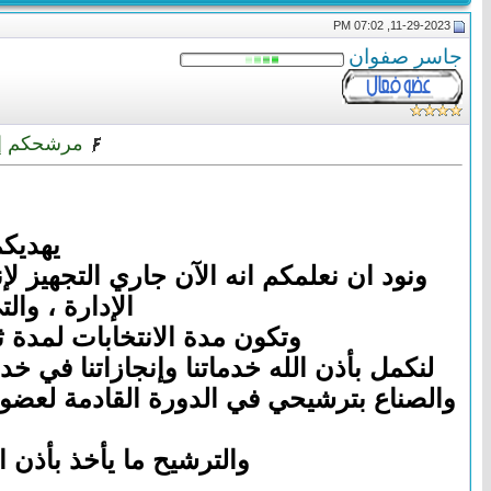
11-29-2023, 07:02 PM
جاسر صفوان
مرشحكم إياد
يهديكم
ونود ان نعلمكم انه الآن جاري التجهيز 
الإدارة ، والتى سوف
وتكون مدة الانتخابات لمدة 
لنكمل بأذن الله خدماتنا وإنجازاتنا في خ
والصناع بترشيحي في الدورة القادمة لعضوي
والترشيح ما يأخذ بأذن الله أكثر من ٣ دقائق من وقتكم وي