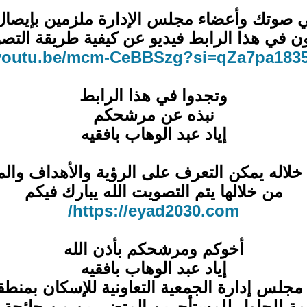
ي صوتك وأعضاء مجلس الإدارة ملزمين بإيصال
ن في هذا الرابط فيديو عن كيفية طريقة التص
/youtu.be/mcm-CeBBSzg?si=qZa7pa18
وتجدوا في هذا الرابط
نبذه عن مرشحكم
إياد عبد الوهاب بافقيه
لاله يمكن التعرف على الرؤية والأهداف والم
من خلالها يتم التصويت الله يبارك فيكم
https://eyad2030.com/
أخوكم ومرشحكم بأذن الله
إياد عبد الوهاب بافقيه
مة للحلول للمستأجرين المتضررين من جائحة كو