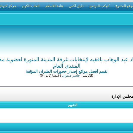
وقع المتنوع
كوكب البرامج
دليل اكس
هامة الاسلام
العاب الكوخ
مركز كيوناي
عبد الوهاب بافقيه لإنتخابات غرفة المدينة المنورة لعضوية م
المنتدى العام
تقييم أفضل مواقع إصدار حجوزات الطيران المؤقتة
(الكاتـب :
جاسر صفوان
) (مشاركات : 0)
مجلس الإدارة
التقويم