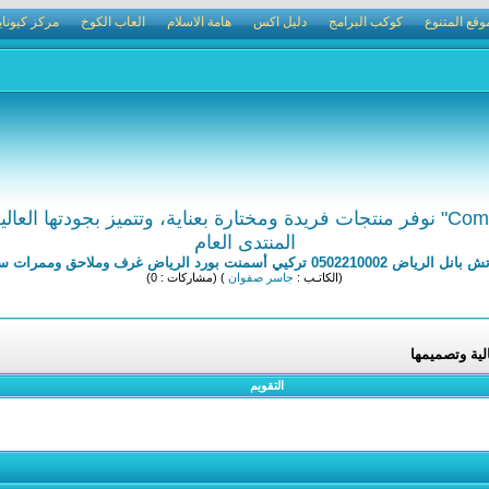
وقع المتنوع
كوكب البرامج
دليل اكس
هامة الاسلام
العاب الكوخ
مركز كيوناي
المنتدى العام
يي أسمنت بورد الرياض غرف وملاحق وممرات ساندوتش بانل
(الكاتـب :
جاسر صفوان
) (مشاركات : 0)
التقويم