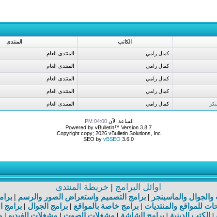
الكاتب
المنتدى
كمال رامي
المنتدى العام
كمال رامي
المنتدى العام
كمال رامي
المنتدى العام
كمال رامي
المنتدى العام
كمال رامي
المنتدى العام
الساعة الآن
04:00 PM
.
Powered by vBulletin™ Version 3.8.7
Copyright copy; 2026 vBulletin Solutions, Inc
SEO by
vBSEO
3.6.0
اوائل البرامج
|
خريطة المنتدى
ت والجوال والماسينجر
|
برامج التصميم واستعراض الصور والرسم
|
برام
ت للمواقع والمنتديات
|
برامج خاصة بالمواقع
|
برامج الجوال
|
برامج ا
|
الكتب الدينية
|
برامج الشاشة
|
مشغلات الصوت
|
مشغلات الفيديو
|
م