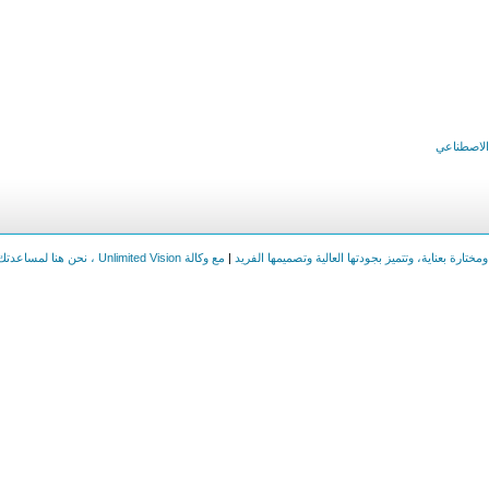
 الاصطناعي
|
مع وكالة Unlimited Vision ، نحن هنا لمساعدتك على بناء هويتك الرقمية بكل احترافية