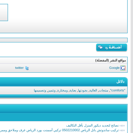
مواقع النشر (المفضلة)
twitter
Google
دلائل
"comforts"
,
منتجات
,
الغالية
,
بجودتها
,
بعناية
,
ومختارة
,
وتتميز
,
وتصميمها
نصائح لتجديد ديكور المنزل بأقل التكاليف
تركيب ساندوتش بانل الرياض 0502210002 تركيي أسمنت بورد الرياض غرف وملاحق وممرات ساندوتش بانل