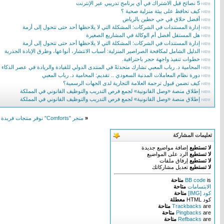
5 نصائح قبل الاشتراك في أي برنامج تدريبي عبر الإنترنت
كيف تحافظ على بيئة منزلية صحية ؟
أفضل حلاق في حي حطين بالرياض
إدارة المستندات في الشركات: المشكلة التي لا يلاحظها أحد حتى تتحول إلى أزمة
هل المستقل أفضل أم الوكالة في المشاريع الصغيرة
إدارة المستندات في الشركات: المشكلة التي لا يلاحظها أحد حتى تتحول إلى أزمة
الدليل الشامل لمكافحة الصراصير المنزلية: أسباب الانتشار، أنواعها، وطرق الإبادة الجذرية
خطوات تنفيذ واجهة حجر باحترافية.
المحامية د. رباب المعبي تشارك متحدثةً في المنتدى الدولي للقيادة والريادة في عصر الذكاء
دورة نظام المعاملات المدنية السعودي .. تقديم: المحامية د. رباب المعبي
كيف تضمن قبول ترجمة العلامة التجارية لدى الجهات الرسمية؟
إطلاق منصة «وصل القانونية» لجمع فرص التدريب والتوظيف القانوني في المملكة
إطلاق منصة «وصل القانونية» لجمع فرص التدريب والتوظيف القانوني في المملكة
«
متجر "Comforts" نوفر منتجات فريدة ومختارة بعناية، وتتميز بجودتها العالية وتصميمها الفريد
تعليمات المشاركة
لا تستطيع
إضافة مواضيع جديدة
لا تستطيع
الرد على المواضيع
لا تستطيع
إرفاق ملفات
لا تستطيع
تعديل مشاركاتك
is
BB code
متاحة
الابتسامات
متاحة
كود [IMG]
متاحة
كود HTML
معطلة
are
Trackbacks
متاحة
are
Pingbacks
متاحة
are
Refbacks
متاحة