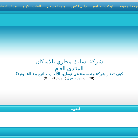
وقع المتنوع
كوكب البرامج
دليل اكس
هامة الاسلام
العاب الكوخ
مركز كيوناي
شركة تسليك مجاري بالاسكان
المنتدى العام
كيف تختار شركة متخصصة في توطين الألعاب والترجمة القانونية؟
(الكاتـب :
ماريا جون
) (مشاركات : 0)
التقويم