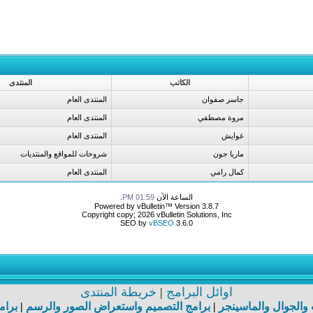
الكاتب
المنتدى
جاسر صفوان
المنتدى العام
مروة مصطفي
المنتدى العام
غوايش
المنتدى العام
ماريا جون
شروحات للمواقع والمنتديات
كمال رامي
المنتدى العام
الساعة الآن
01:59 PM
.
Powered by vBulletin™ Version 3.8.7
Copyright copy; 2026 vBulletin Solutions, Inc
SEO by
vBSEO
3.6.0
اوائل البرامج
|
خريطة المنتدى
ت والجوال والماسينجر
|
برامج التصميم واستعراض الصور والرسم
|
برام