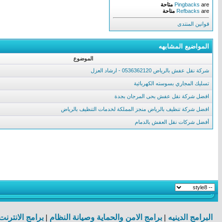
are
Pingbacks
متاحة
are
Refbacks
متاحة
قوانين المنتدى
المواضيع المشابهه
الموضوع
شركة نقل عفش بالرياض 0536362120 - ارشاد العزل
تسليك المجاري بسوسته الكهربائية
افضل شركة نقل عفش بحى المرجان بجدة
افضل شركة تنظيف بالرياض منجز المملكة لخدمات التنظيف بالرياض
أفضل شركات نقل العفش بالدمام
البرامج الدينيه
|
برامج الامن والحماية وصيانة النظام
|
برامج الانترن