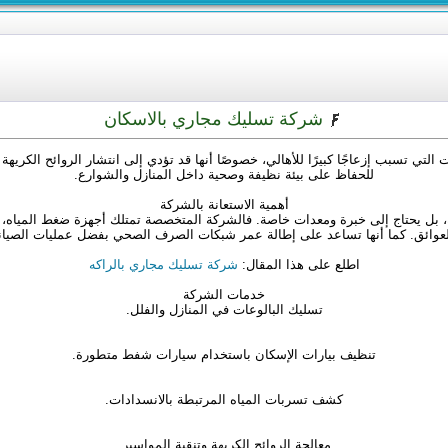
شركة تسليك مجاري بالاسكان
ي تسبب إزعاجًا كبيرًا للأهالي، خصوصًا أنها قد تؤدي إلى انتشار الروائح الكريهة 
للحفاظ على بيئة نظيفة وصحية داخل المنازل والشوارع.
أهمية الاستعانة بالشركة
، بل يحتاج إلى خبرة ومعدات خاصة. فالشركة المتخصصة تمتلك أجهزة ضغط المياه،
العوائق. كما أنها تساعد على إطالة عمر شبكات الصرف الصحي بفضل عمليات الصيان
اطلع على هذا المقال:
شركة تسليك مجاري بالراكه
خدمات الشركة
تسليك البالوعات في المنازل والفلل.
تنظيف بيارات الإسكان باستخدام سيارات شفط متطورة.
كشف تسربات المياه المرتبطة بالانسدادات.
معالجة الروائح الكريهة وتنقية المواسير.