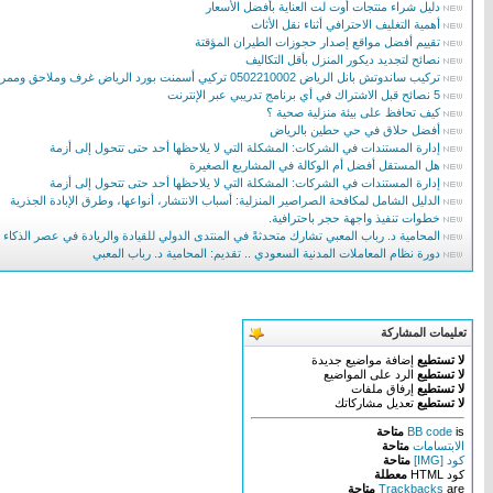
دليل شراء منتجات أوت لت العناية بأفضل الأسعار
أهمية التغليف الاحترافي أثناء نقل الأثاث
تقييم أفضل مواقع إصدار حجوزات الطيران المؤقتة
نصائح لتجديد ديكور المنزل بأقل التكاليف
تركيب ساندوتش بانل الرياض 0502210002 تركيي أسمنت بورد الرياض غرف وملاحق وممرات ساندوتش بانل
5 نصائح قبل الاشتراك في أي برنامج تدريبي عبر الإنترنت
كيف تحافظ على بيئة منزلية صحية ؟
أفضل حلاق في حي حطين بالرياض
إدارة المستندات في الشركات: المشكلة التي لا يلاحظها أحد حتى تتحول إلى أزمة
هل المستقل أفضل أم الوكالة في المشاريع الصغيرة
إدارة المستندات في الشركات: المشكلة التي لا يلاحظها أحد حتى تتحول إلى أزمة
الدليل الشامل لمكافحة الصراصير المنزلية: أسباب الانتشار، أنواعها، وطرق الإبادة الجذرية
خطوات تنفيذ واجهة حجر باحترافية.
المحامية د. رباب المعبي تشارك متحدثةً في المنتدى الدولي للقيادة والريادة في عصر الذكاء
دورة نظام المعاملات المدنية السعودي .. تقديم: المحامية د. رباب المعبي
تعليمات المشاركة
لا تستطيع
إضافة مواضيع جديدة
لا تستطيع
الرد على المواضيع
لا تستطيع
إرفاق ملفات
لا تستطيع
تعديل مشاركاتك
is
BB code
متاحة
الابتسامات
متاحة
كود [IMG]
متاحة
كود HTML
معطلة
are
Trackbacks
متاحة