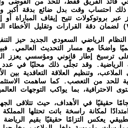
ي قائد الفريق فقط، للحد من الفوضى وا
 ذلك احتساب وقت بدل ضائع بدقة أكبر وم
 عبر بروتوكولات تتيح إيقاف المباراة أو إ
لنظام الرياضي السعودي الجديد حيز التنفي
يًا واضحًا مع مسار التحديث العالمي. فبينم
لى ترسيخ إطار قانوني ومؤسسي يعزز الحو
لرياضية. وقد تجلّى ذلك محليًا في عدد م
لملاعب، وتنظيم العلاقة التعاقدية بين الأن
ضية للحد من التعصب. كما ساهمت الاستثمار
وى الاحترافية، بما يواكب التوجهات العالمي
ا حقيقيًا في الأهداف، حيث تتلاقى الجهود
امتدادًا لمكانة راسخة باتت تحتلها المملكة
طبيقي يعكس التزامًا حقيقيًا بقيم الرياضة 