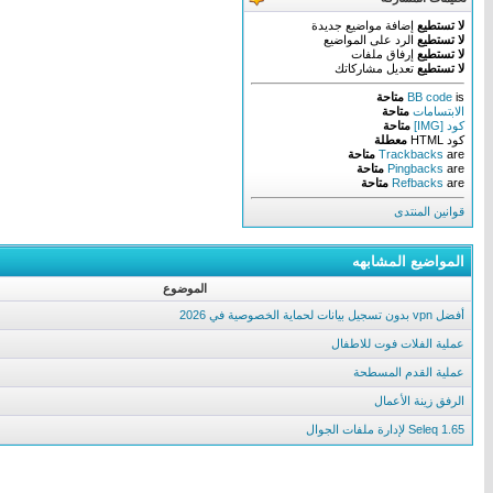
لا تستطيع
إضافة مواضيع جديدة
لا تستطيع
الرد على المواضيع
لا تستطيع
إرفاق ملفات
لا تستطيع
تعديل مشاركاتك
is
BB code
متاحة
الابتسامات
متاحة
كود [IMG]
متاحة
كود HTML
معطلة
are
Trackbacks
متاحة
are
Pingbacks
متاحة
are
Refbacks
متاحة
قوانين المنتدى
المواضيع المشابهه
الموضوع
أفضل vpn بدون تسجيل بيانات لحماية الخصوصية في 2026
عملية الفلات فوت للاطفال
عملية القدم المسطحة
الرفق زينة الأعمال
Seleq 1.65 لإدارة ملفات الجوال