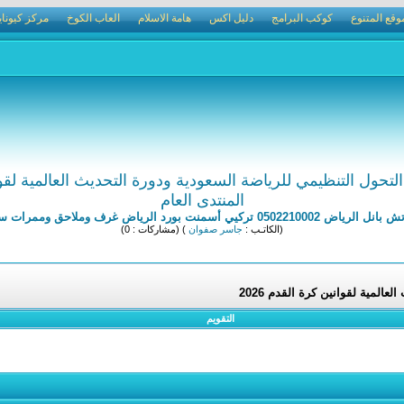
وقع المتنوع
كوكب البرامج
دليل اكس
هامة الاسلام
العاب الكوخ
مركز كيوناي
لتحول التنظيمي للرياضة السعودية ودورة التحديث العالمية لقوانين
المنتدى العام
يي أسمنت بورد الرياض غرف وملاحق وممرات ساندوتش بانل
(الكاتـب :
جاسر صفوان
) (مشاركات : 0)
المية لقوانين كرة القدم 2026
التقويم