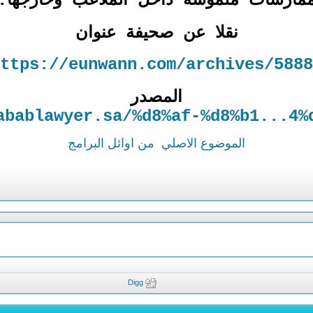
مارسات ملموسة داخل الملاعب وخارجها.
نقلا عن صحيفة عنوان
ttps://eunwann.com/archives/5888
المصدر
abablawyer.sa/%d8%af-%d8%b1...4%d
الموضوع الاصلي
من اوائل البرامج
Digg