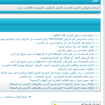
دلائل
للرياضة
,
لقوانين
,
المعبي
,
التحديث
,
التحول
,
التنظيمي
,
السعودية
,
العالمية
,
د.رباب
نصائح لتجديد ديكور المنزل بأقل التكاليف
تركيب ساندوتش بانل الرياض 0502210002 تركيي أسمنت بورد الرياض غرف وملاحق وممرات ساندوتش بانل
5 نصائح قبل الاشتراك في أي برنامج تدريبي عبر الإنترنت
كيف تحافظ على بيئة منزلية صحية ؟
أفضل حلاق في حي حطين بالرياض
إدارة المستندات في الشركات: المشكلة التي لا يلاحظها أحد حتى تتحول إلى أزمة
هل المستقل أفضل أم الوكالة في المشاريع الصغيرة
إدارة المستندات في الشركات: المشكلة التي لا يلاحظها أحد حتى تتحول إلى أزمة
الدليل الشامل لمكافحة الصراصير المنزلية: أسباب الانتشار، أنواعها، وطرق الإبادة الجذرية
خطوات تنفيذ واجهة حجر باحترافية.
المحامية د. رباب المعبي تشارك متحدثةً في المنتدى الدولي للقيادة والريادة في عصر الذكاء
دورة نظام المعاملات المدنية السعودي .. تقديم: المحامية د. رباب المعبي
كيف تضمن قبول ترجمة العلامة التجارية لدى الجهات الرسمية؟
إطلاق منصة «وصل القانونية» لجمع فرص التدريب والتوظيف القانوني في المملكة
إطلاق منصة «وصل القانونية» لجمع فرص التدريب والتوظيف القانوني في المملكة
«
برنامج الإيوان يستضيف د. رب
تعليمات المشاركة