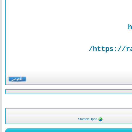
h
https://r
StumbleUpon