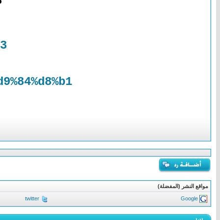
م
3
9%84%d8%b1/
مواقع النشر (المفضلة)
twitter
Google