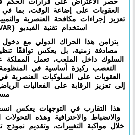
حصر الاعتراض على قرارات الحكم ف
العقوبات على إضاعة الوقت، بما في
تعزيز إجراءات مكافحة العنصرية والتمييز
استخدام تقنية الفيديو (VAR) لضمان دقة القرارات وتقليل الأخطاء المؤثرة على نتائج المباريات.
يتزامن هذا الحراك الدولي مع دخول ا
مصادفة زمنية، بل يعكس توافقًا تنظيم
السلوك داخل الملعب، تعمل المملكة ع
التعصب ركيزة أساسية في المنظومة ا
العقوبات على السلوكيات العنصرية في ا
إلى تعزيز الرقابة على الفعاليات الريا
مست
هذا التقارب في التوجهات يعكس انسجامً
والانضباط والاحترافية وهذه التحولات 
خلال مواكبة التغييرات، وتقديم نموذج ت