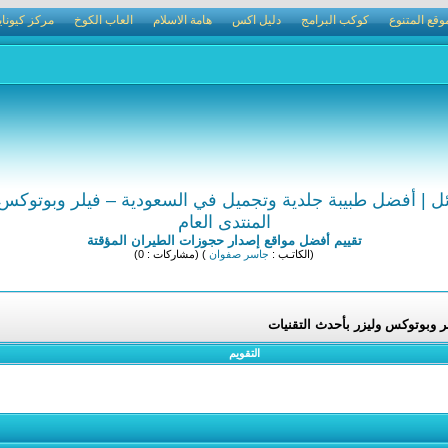
وقع المتنوع
كوكب البرامج
دليل اكس
هامة الاسلام
العاب الكوخ
مركز كيوناي
ل | أفضل طبيبة جلدية وتجميل في السعودية – فيلر وبوتوكس و
المنتدى العام
تقييم أفضل مواقع إصدار حجوزات الطيران المؤقتة
(الكاتـب :
جاسر صفوان
) (مشاركات : 0)
ر وبوتوكس وليزر بأحدث التقنيات
التقويم