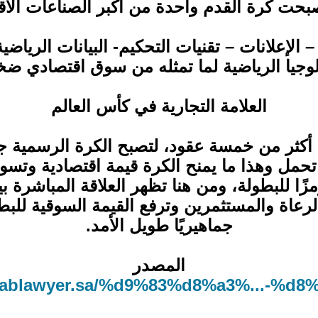
أصبحت كرة القدم واحدة من أكبر الصناعات الا
– الإعلانات – تقنيات التحكيم- البيانات الرياضي
ولوجيا الرياضية لما تمثله من سوق اقتصادي ضخ
العلامة التجارية في كأس العالم
A بكأس العالم منذ أكثر من خمسة عقود، لتصبح الكرة الرس
حمل وهذا ما يمنح الكرة قيمة اقتصادية وتسوي
مزًا للبطولة، ومن هنا تظهر العلاقة المباشرة بي
الرعاة والمستثمرين وترفع القيمة السوقية للبطو
جماهيريًا طويل الأمد.
المصدر
abablawyer.sa/%d9%83%d8%a3%...-%d8