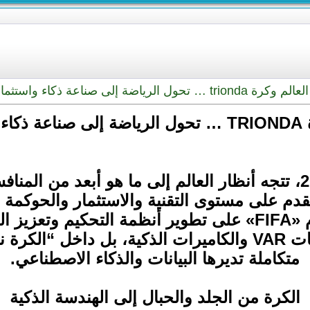
 … تحول الرياضة إلى صناعة ذكاء واستثمار عالمي
المي
تزامنًا مع اقتراب انطلاق كأس العالم 2026، تتجه أنظار العالم إلى
دم على مستوى التقنية والاستثمار والحوكمة 
الذي يعمل فيه الاتحاد الدولي لكرة القدم «FIFA» على تطوير أ
أساسيًا من بنية اللعبة، ليس فقط عبر تقنيات VAR والكاميرات
متكاملة تديرها البيانات والذكاء الاصطناعي.
الكرة من الجلد والحبال إلى الهندسة الذكية