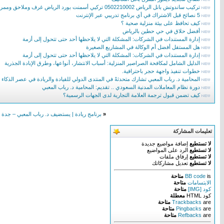
تركيب ساندوتش بانل الرياض 0502210002 تركيي أسمنت بورد الرياض غرف وملاحق وممرات ساندوتش بانل
5 نصائح قبل الاشتراك في أي برنامج تدريبي عبر الإنترنت
كيف تحافظ على بيئة منزلية صحية ؟
أفضل حلاق في حي حطين بالرياض
إدارة المستندات في الشركات: المشكلة التي لا يلاحظها أحد حتى تتحول إلى أزمة
هل المستقل أفضل أم الوكالة في المشاريع الصغيرة
إدارة المستندات في الشركات: المشكلة التي لا يلاحظها أحد حتى تتحول إلى أزمة
الدليل الشامل لمكافحة الصراصير المنزلية: أسباب الانتشار، أنواعها، وطرق الإبادة الجذرية
خطوات تنفيذ واجهة حجر باحترافية.
المحامية د. رباب المعبي تشارك متحدثةً في المنتدى الدولي للقيادة والريادة في عصر الذكاء
دورة نظام المعاملات المدنية السعودي .. تقديم: المحامية د. رباب المعبي
كيف تضمن قبول ترجمة العلامة التجارية لدى الجهات الرسمية؟
«
برنامج ريادة | يستضيف د. رباب المعبي – جدة 
تعليمات المشاركة
لا تستطيع
إضافة مواضيع جديدة
لا تستطيع
الرد على المواضيع
لا تستطيع
إرفاق ملفات
لا تستطيع
تعديل مشاركاتك
is
BB code
متاحة
الابتسامات
متاحة
كود [IMG]
متاحة
كود HTML
معطلة
are
Trackbacks
متاحة
are
Pingbacks
متاحة
are
Refbacks
متاحة