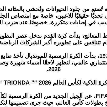
 تُصنع من جلود الحيوانات وتُحشى بالمثانة الح
 تحديًا حقيقيًا للاعبين، خاصة مع امتصاص الجلد
سبب في إصابات متكررة، خصوصًا عند ضرب ال
ط المعالج، بدأت كرة القدم تدخل عصر التطوير 
م تتنافس على تطويره أكبر الشركات الرياضية ا
ومنذ إطلاق كرة Telstarفي كأس العالم 1970، بدأت الكرة الرسمية 
اري عالمي، لتظهر لاحقًا أسماء شهيرة وصولًا
2026.
رة الذكية لكأس العالم 2026 “” TRIONDA “”
خ بطولات كأس العالم، حيث جرى تصميمها لتكو