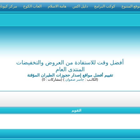
وقع المتنوع
كوكب البرامج
دليل اكس
هامة الاسلام
العاب الكوخ
مركز كيوناي
أفضل وقت للاستفادة من العروض والتخفيضات
المنتدى العام
تقييم أفضل مواقع إصدار حجوزات الطيران المؤقتة
(الكاتـب :
جاسر صفوان
) (مشاركات : 0)
التقويم