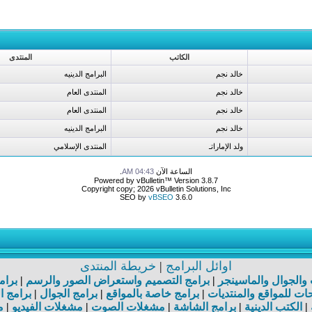
الكاتب
المنتدى
خالد نجم
البرامج الدينيه
خالد نجم
المنتدى العام
خالد نجم
المنتدى العام
خالد نجم
البرامج الدينيه
ولد الإماراتـ
المنتدى الإسلامي
الساعة الآن
04:43 AM
.
Powered by vBulletin™ Version 3.8.7
Copyright copy; 2026 vBulletin Solutions, Inc
SEO by
vBSEO
3.6.0
اوائل البرامج
|
خريطة المنتدى
ت والجوال والماسينجر
|
برامج التصميم واستعراض الصور والرسم
|
برام
ت للمواقع والمنتديات
|
برامج خاصة بالمواقع
|
برامج الجوال
|
برامج ا
|
الكتب الدينية
|
برامج الشاشة
|
مشغلات الصوت
|
مشغلات الفيديو
|
م