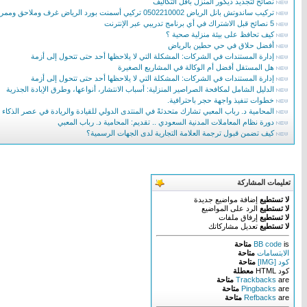
نصائح لتجديد ديكور المنزل بأقل التكاليف
تركيب ساندوتش بانل الرياض 0502210002 تركيي أسمنت بورد الرياض غرف وملاحق وممرات ساندوتش بانل
5 نصائح قبل الاشتراك في أي برنامج تدريبي عبر الإنترنت
كيف تحافظ على بيئة منزلية صحية ؟
أفضل حلاق في حي حطين بالرياض
إدارة المستندات في الشركات: المشكلة التي لا يلاحظها أحد حتى تتحول إلى أزمة
هل المستقل أفضل أم الوكالة في المشاريع الصغيرة
إدارة المستندات في الشركات: المشكلة التي لا يلاحظها أحد حتى تتحول إلى أزمة
الدليل الشامل لمكافحة الصراصير المنزلية: أسباب الانتشار، أنواعها، وطرق الإبادة الجذرية
خطوات تنفيذ واجهة حجر باحترافية.
المحامية د. رباب المعبي تشارك متحدثةً في المنتدى الدولي للقيادة والريادة في عصر الذكاء
دورة نظام المعاملات المدنية السعودي .. تقديم: المحامية د. رباب المعبي
كيف تضمن قبول ترجمة العلامة التجارية لدى الجهات الرسمية؟
تعليمات المشاركة
لا تستطيع
إضافة مواضيع جديدة
لا تستطيع
الرد على المواضيع
لا تستطيع
إرفاق ملفات
لا تستطيع
تعديل مشاركاتك
is
BB code
متاحة
الابتسامات
متاحة
كود [IMG]
متاحة
كود HTML
معطلة
are
Trackbacks
متاحة
are
Pingbacks
متاحة
are
Refbacks
متاحة