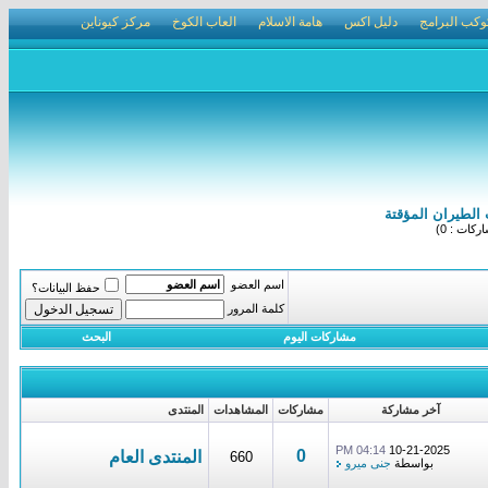
وكب البرامج
دليل اكس
هامة الاسلام
العاب الكوخ
مركز كيوناين
الطيران المؤقتة
كات : 0)
اسم العضو
حفظ البيانات؟
كلمة المرور
مشاركات اليوم
البحث
آخر مشاركة
مشاركات
المشاهدات
المنتدى
04:14 PM
10-21-2025
0
المنتدى العام
660
بواسطة
جنى ميرو