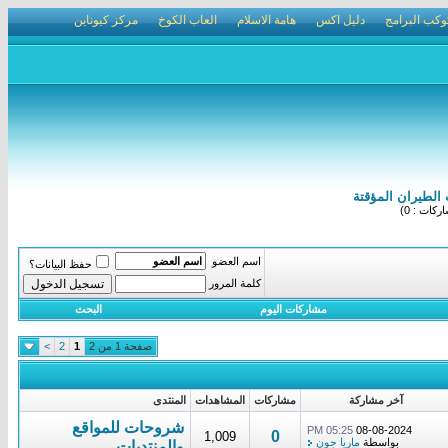
وكب البرامج
دليل اكس
هامة الاسلام
العاب الكوخ
مركز كيوناين
الطيران المؤقتة
كات : 0)
اسم العضو
حفظ البيانات؟
كلمة المرور
مشاركات اليوم
البحث
صفحة 1 من 2
1
2
>
آخر مشاركة
مشاركات
المشاهدات
المنتدى
شروحات للمواقع
05:25 PM
08-08-2024
0
1,009
بواسطة
ماريا جون
والمنتديات