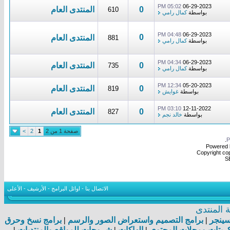
05:02 PM
06-29-2023
0
المنتدى العام
610
بواسطة
كمال رامي
04:48 PM
06-29-2023
0
المنتدى العام
881
بواسطة
كمال رامي
04:34 PM
06-29-2023
0
المنتدى العام
735
بواسطة
كمال رامي
12:34 PM
05-20-2023
0
المنتدى العام
819
بواسطة
غوايش
03:10 PM
12-11-2022
0
المنتدى العام
827
بواسطة
خالد نجم
صفحة 1 من 2
1
2
>
.
Powered b
Copyright cop
S
الاتصال بنا
-
اوائل البرامج
-
الأرشيف
-
الأعلى
المنتدى
اسينجر
|
برامج التصميم واستعراض الصور والرسم
|
برامج نسخ وحرق
بتات ومجلات المحتوى
|
الهاكات
|
شروحات للمواقع والمنتديات
|