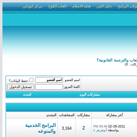
وكب البرامج
دليل اكس
هامة الاسلام
العاب الكوخ
مركز كيوناين
اب والترجمة القانونية؟
ت : 0)
اسم العضو
حفظ البيانات؟
كلمة المرور
مشاركات اليوم
البحث
آخر مشاركة
مشاركات
المشاهدات
المنتدى
البرامج الخدمية
09:46 PM
02-09-2011
2
3,164
بواسطة
أبوهرهر
والمنوعه