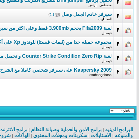
تحميل برنامج Dns jumper لتسريع الانترنت والتصفح ويمكنك اختيار سيرفر معين تحميل مباشر
مصطفى البرنس
سيرفر خادم الجمل وصل
‏
)
2
1
(
المحــارب
لعبة Fifa2009 بحجم 3.900mb فقط وعلى اكثر من سيرفر
فيصــل
مجموعه جميله جدا من (ثيمات فيستا) للوندوز Xp على أكثر من سيرفر......
فيصــل
لعبة Counter Strike Condition Zero Rip و تحميل مباشر على 20 سيرفر
فيصــل
Kaspersky 2009 على سيرفر شخصي كاملا مع الشرح
exchangeboss
البرامج الدينيه
|
برامج الامن والحماية وصيانة النظام
|
برامج الانترن
والمنوعه
|
الاستايلات
|
سكربتات ومجلات المحتوى
|
الهاكات
|
شروحا