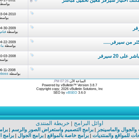
08-17-2011
بواسط
03-04-2010
بواسط
04-30-2009
بواسطة
قناص
04-22-2009
بواسطة
ماج
10-03-2008
بواس
06-11-2008
بواسطة
eboss
الساعة الآن
07:26 PM
.
Powered by vBulletin™ Version 3.8.7
Copyright copy; 2026 vBulletin Solutions, Inc
SEO by
vBSEO
3.6.0
اوائل البرامج
|
خريطة المنتدى
ت والجوال والماسينجر
|
برامج التصميم واستعراض الصور والرسم
|
برام
ت للمواقع والمنتديات
|
برامج خاصة بالمواقع
|
برامج الجوال
|
برامج ا