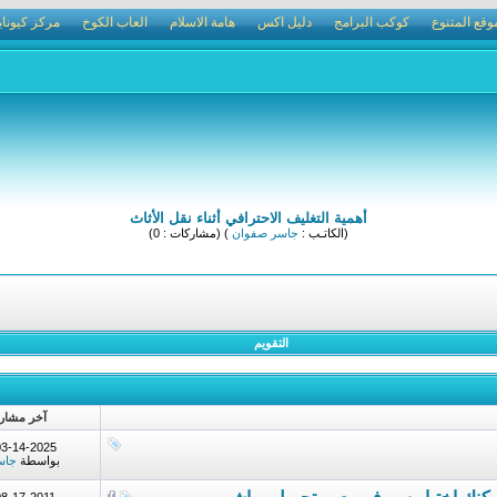
وقع المتنوع
كوكب البرامج
دليل اكس
هامة الاسلام
العاب الكوخ
مركز كيوناي
أهمية التغليف الاحترافي أثناء نقل الأثاث
(الكاتـب :
جاسر صفوان
) (مشاركات : 0)
التقويم
آخر مشار
03-14-2025
بواسطة
جاس