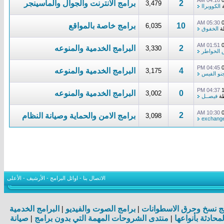
04:16 AM
2
برامج الانترنت والجوال والماسينجر
3,479
ة
الكووبراا
05:30 AM
10
برامج خاصة بالمواقع
6,035
ة
الخفوق
01:51 AM
2
البرامج الخدمية والمنوعه
3,330
 الخواطر
04:45 PM
4
البرامج الخدمية والمنوعه
3,175
نو الفيس
04:37 PM
0
البرامج الخدمية والمنوعه
3,002
طة
فيصــل
10:30 AM
2
برامج الامن والحماية وصيانة النظام
3,098
exchang
الاتصال بنا
-
اوائل البرامج
-
الأرشيف
-
الأعلى
ج نسخ وحرق الاسطوانات
|
برامج الصوت والفيديو
|
البرامج الخدمية
لمحادثة بأنواعها
|
منتدى الشروحات المهمة التي بدون برامج
|
صيانة