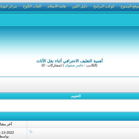
وقع المتنوع
كوكب البرامج
دليل اكس
هامة الاسلام
العاب الكوخ
مركز كيوناي
أهمية التغليف الاحترافي أثناء نقل الأثاث
(الكاتـب :
جاسر صفوان
) (مشاركات : 0)
التقويم
آخر مشار
1-13-2022
بواسط