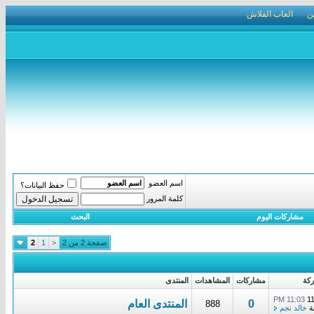
ن
العاب الفلاش
اسم العضو
حفظ البيانات؟
كلمة المرور
مشاركات اليوم
البحث
صفحة 2 من 2
<
1
2
كة
مشاركات
المشاهدات
المنتدى
11:03 PM
1
0
المنتدى العام
888
ة
خالد نجم